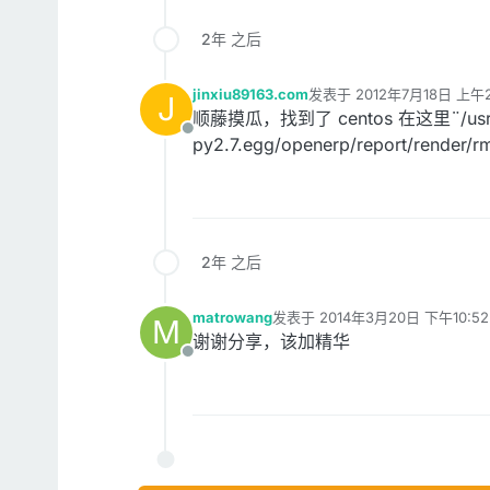
2年 之后
jinxiu89163.com
发表于
2012年7月18日 上午2
J
最后由 编辑
顺藤摸瓜，找到了 centos 在这里¨/usr/lib/
离线
py2.7.egg/openerp/report/render/r
2年 之后
matrowang
发表于
2014年3月20日 下午10:52
M
最后由 编辑
谢谢分享，该加精华
离线