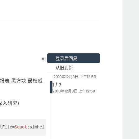
登录后回复
#1
从旧到新
2010年12月3日 上午12:58
中文报表 黑方块 最权威
1 / 7
2010年12月3日 上午12:58
续深入研究)
tFile=
&quot;
simhei.ttf
&quot;
 /
&gt;
<
br
 />
&lt;
regi