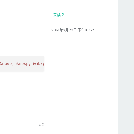
未读 2
2014年3月20日 下午10:52
&nbsp;
&nbsp;
&nbsp;
&nbsp;
&nbsp;
&nbsp;
&nbsp;
&#039;
c
#2