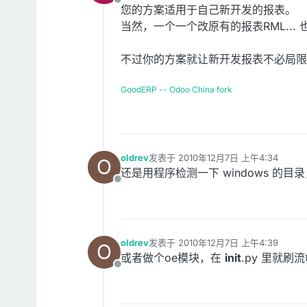
离线
您的方案适用于自己新开发的报表。
当然，一个一个改原有的报表RML... 
不过你的方案就让新开发报表不必局限
GoodERP -- Odoo China fork
oldrev
发表于
2010年12月7日 上午4:34
O
最后由 编辑
还是用程序检测一下 windows 的目录，别
离线
oldrev
发表于
2010年12月7日 上午4:39
O
最后由 编辑
或者做个oe模块，在
init
.py 里就刷流氓
离线