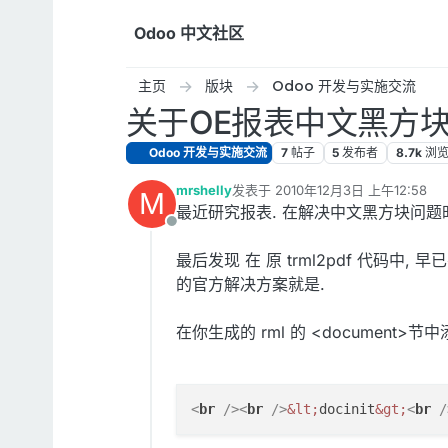
跳转至内容
Odoo 中文社区
主页
版块
Odoo 开发与实施交流
关于OE报表中文黑方块
Odoo 开发与实施交流
7
帖子
5
发布者
8.7k
浏
mrshelly
发表于
2010年12月3日 上午12:58
M
最后由 编辑
最近研究报表. 在解决中文黑方块问题时, 想
离线
最后发现 在 原 trml2pdf 代码中
的官方解决方案就是.
在你生成的 rml 的 <document>节
<
br
 />
<
br
 />
&lt;
docinit
&gt;
<
br
 /