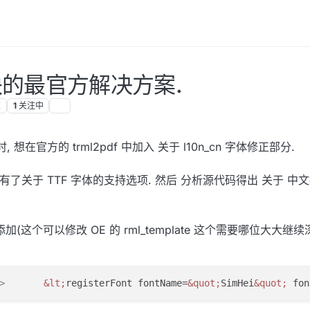
的最官方解决方案.
览
1
关注中
在官方的 trml2pdf 中加入 关于 l10n_cn 字体修正部分.
, 早已有了关于 TTF 字体的支持选项. 然后 分析源代码得出 关于 
中添加(这个可以修改 OE 的 rml_template 这个需要哪位大大继
>
&lt;
registerFont fontName=
&quot;
SimHei
&quot;
 fon