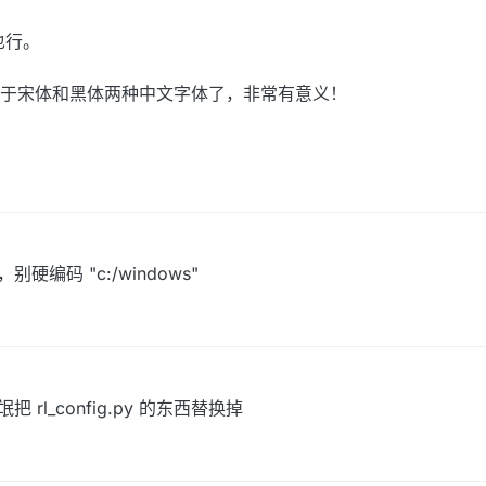
也行。
于宋体和黑体两种中文字体了，非常有意义！
硬编码 "c:/windows"
把 rl_config.py 的东西替换掉