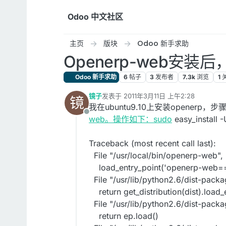
跳转至内容
Odoo 中文社区
主页
版块
Odoo 新手求助
Openerp-web安
Odoo 新手求助
6
帖子
3
发布者
7.3k
浏览
1
镜子
发表于
2011年3月11日 上午2:28
镜
最后由 编辑
我在ubuntu9.10上安装openerp，
离线
web。操作如下：sudo
easy_insta
Traceback (most recent call last):
File "/usr/local/bin/openerp-web", 
load_entry_point('openerp-web==5.
File "/usr/lib/python2.6/dist-packa
return get_distribution(dist).load
File "/usr/lib/python2.6/dist-packa
return ep.load()