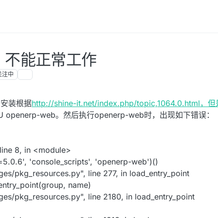
装后，不能正常工作
关注中
步骤安装根据
http://shine-it.net/index.php/topic,1064.0.htm
ll -U openerp-web。然后执行openerp-web时，出现如下错误：
line 8, in <module>
0.6', 'console_scripts', 'openerp-web')()
ges/pkg_resources.py", line 277, in load_entry_point
_entry_point(group, name)
ges/pkg_resources.py", line 2180, in load_entry_point