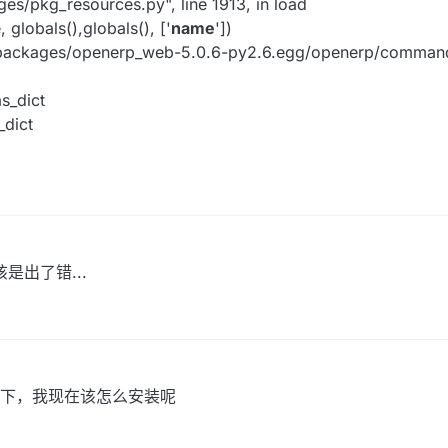
ges/pkg_resources.py", line 1913, in load
 globals(),globals(), ['
name
'])
t-packages/openerp_web-5.0.6-py2.6.egg/openerp/commands.
s_dict
_dict
该是出了错...
下，我现在该怎么安装呢