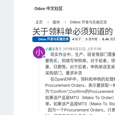
跳转至内容
Odoo 中文社区
主页
版块
Odoo 开发与实施交流
关于领料单必须知道的
Odoo 开发与实施交流
4
帖子
3
发布者
6.4k
浏
小鑫
发表于
2011年6月22日 上午11:08
小
最后由 编辑
现实作业中，生产、研发等部门需要
离线
要购买，则填写申购单。对于前者，领
量、日期等。对于后者，申购单送至采
采购部门，要求补货
在OpenERP中，领料和申购的处理机制
Procurement Orders，表示要获取
为"Confirm",Confirm的Procur
如果该产品是MTO（Make To O
单。如果该产品是MTS（Make To
因为一个Procurement Orders