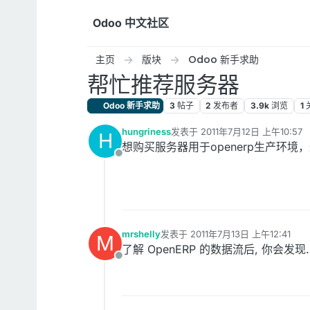
跳转至内容
Odoo 中文社区
主页
版块
Odoo 新手求助
帮忙推荐服务器
Odoo 新手求助
3
帖子
2
发布者
3.9k
浏览
1
hungriness
发表于
2011年7月12日 上午10:57
H
最后由 编辑
想购买服务器用于openerp生产环
离线
mrshelly
发表于
2011年7月13日 上午12:41
M
最后由 编辑
了解 OpenERP 的数据流后, 你会
离线