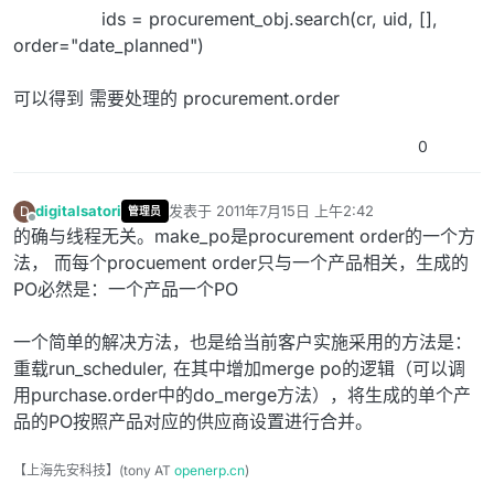
ids = procurement_obj.search(cr, uid, [],
order="date_planned")
可以得到 需要处理的 procurement.order
0
digitalsatori
发表于
2011年7月15日 上午2:42
D
管理员
最后由 编辑
离线
的确与线程无关。make_po是procurement order的一个方
法， 而每个procuement order只与一个产品相关，生成的
PO必然是：一个产品一个PO
一个简单的解决方法，也是给当前客户实施采用的方法是：
重载run_scheduler, 在其中增加merge po的逻辑（可以调
用purchase.order中的do_merge方法），将生成的单个产
品的PO按照产品对应的供应商设置进行合并。
【上海先安科技】(tony AT
openerp.cn
)