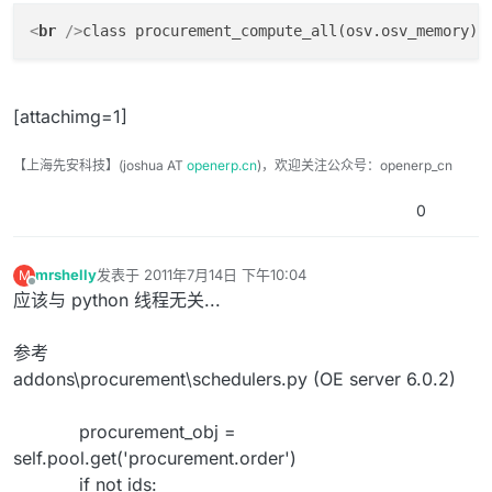
<
br
 />
class procurement_compute_all(osv.osv_memory):
[attachimg=1]
【上海先安科技】(joshua AT
openerp.cn
)，欢迎关注公众号：openerp_cn
0
mrshelly
发表于
2011年7月14日 下午10:04
M
最后由 编辑
离线
应该与 python 线程无关...
参考
addons\procurement\schedulers.py (OE server 6.0.2)
procurement_obj =
self.pool.get('procurement.order')
if not ids: