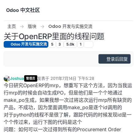
跳转至内容
Odoo 中文社区
主页
版块
Odoo 开发与实施交流
关于OpenERP里面的线程问题
Odoo 开发与实施交流
5
3
5.0k
1
登录后回复
Joshua
发表于
2011年7月14日 下午5:28
管理员
最后由 编辑
离线
今日研究OpenERP的mrp，想重写下这个方法，因为当我运
行mrp的时候会自动生成PO，但是他们是一个个地通过
make_po生成，如果我想一次过将这次运行mrp所有缺货的
产品，不成功，因为里面调用make_po是逐个id调用的
对于python的线程不是很了解，跟踪代码的时候发现id是一
个个传过来，运行下图的代码是这个
问题：如何可以一次过得到所有的Procurement Order