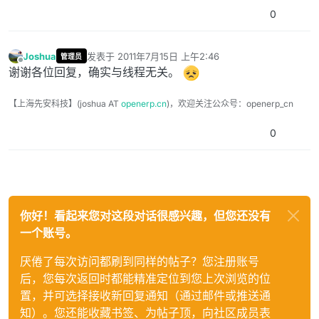
0
Joshua
发表于
2011年7月15日 上午2:46
管理员
最后由 编辑
离线
谢谢各位回复，确实与线程无关。
【上海先安科技】(joshua AT
openerp.cn
)，欢迎关注公众号：openerp_cn
0
你好！看起来您对这段对话很感兴趣，但您还没有
一个账号。
厌倦了每次访问都刷到同样的帖子？您注册账号
后，您每次返回时都能精准定位到您上次浏览的位
置，并可选择接收新回复通知（通过邮件或推送通
知）。您还能收藏书签、为帖子顶，向社区成员表