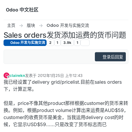
跳转至内容
Odoo 中文社区
主页
版块
Odoo 开发与实施交流
Sales orders发货添加运费的货币问题
Odoo 开发与实施交流
2
1
3.9k
1
登录后回复
clairekn
发表于
2012年1月25日 上午12:43
C
最后由 编辑
离线
我已经设置了delivery grid/pricelist.目前在sales orders
下，计算正常。
但是，price不像其他product那样根据customer的货币来转
换。例如，根据product volume计算出来运费是AUD$59，
customer的收费货币是美金，当我运用delivery cost的时
候，它显示USD$59......只是改变了货币标志而已