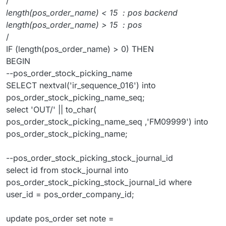
/
length(pos_order_name) < 15 : pos backend
length(pos_order_name) > 15 : pos
/
IF (length(pos_order_name) > 0) THEN
BEGIN
--pos_order_stock_picking_name
SELECT nextval('ir_sequence_016') into
pos_order_stock_picking_name_seq;
select 'OUT/' || to_char(
pos_order_stock_picking_name_seq ,'FM09999') into
pos_order_stock_picking_name;
--pos_order_stock_picking_stock_journal_id
select id from stock_journal into
pos_order_stock_picking_stock_journal_id where
user_id = pos_order_company_id;
update pos_order set note =