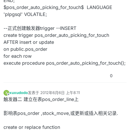
END;
$pos_order_auto_picking_for_touch$ LANGUAGE
'plpgsql' VOLATILE;
--正式创建触发器trigger --INSERT
create trigger pos_order_auto_picking_for_touch
AFTER insert or update
on public.pos_order
for each row
execute procedure pos_order_auto_picking_for_touch();
0
xuxudodo
发表于
2012年6月6日 上午8:11
X
最后由 编辑
离线
触发器二 建立在表pos_order_line上
影响表pos_order ,stock_move,或更新或插入相关记录.
create or replace function