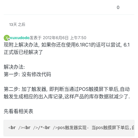
0
13天 之后
xuxudodo
发表于
2012年6月6日 上午7:50
X
最后由 编辑
离线
现附上解决办法, 如果你还在使用6.1RC1的话可以尝试, 6.1
正式版已经解决了
解决办法:
第一步: 没有修改代码
第二步: 加了触发器, 即判断当通过POS触摸屏下单后,自动
触发生成相应的出入库记录,这样产品的库存数据就减少了.
先看看相关表
<
br
 />
<
br
 />
/*
<
br
 />
pos触发器实现- 当pos触摸屏下单后,自