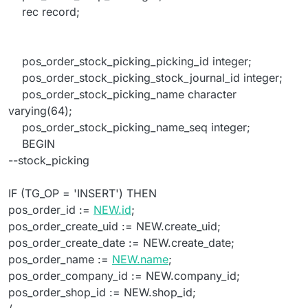
rec record;
pos_order_stock_picking_picking_id integer;
pos_order_stock_picking_stock_journal_id integer;
pos_order_stock_picking_name character
varying(64);
pos_order_stock_picking_name_seq integer;
BEGIN
--stock_picking
IF (TG_OP = 'INSERT') THEN
pos_order_id :=
NEW.id
;
pos_order_create_uid := NEW.create_uid;
pos_order_create_date := NEW.create_date;
pos_order_name :=
NEW.name
;
pos_order_company_id := NEW.company_id;
pos_order_shop_id := NEW.shop_id;