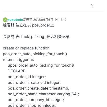
0
xuxudodo
发表于
2012年6月6日 上午8:10
X
最后由 编辑
离线
触发器 建立在表 pos_order上
会影响 表stock_picking ,插入相关记录
create or replace function
pos_order_auto_picking_for_touch()
returns trigger as
$pos_order_auto_picking_for_touch$
DECLARE
pos_order_id integer;
pos_order_create_uid integer;
pos_order_create_date timestamp;
pos_order_name character varying(64);
pos_order_company_id integer;
pos_order_shop_id integer;