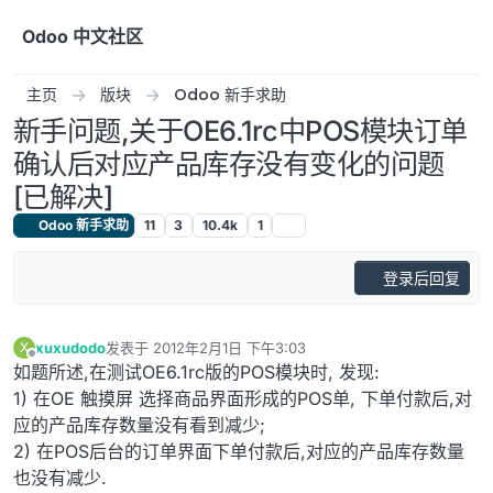
跳转至内容
Odoo 中文社区
主页
版块
Odoo 新手求助
新手问题,关于OE6.1rc中POS模块订单
确认后对应产品库存没有变化的问题
[已解决]
Odoo 新手求助
11
3
10.4k
1
登录后回复
xuxudodo
发表于
2012年2月1日 下午3:03
X
最后由 编辑
离线
如题所述,在测试OE6.1rc版的POS模块时, 发现:
1) 在OE 触摸屏 选择商品界面形成的POS单, 下单付款后,对
应的产品库存数量没有看到减少;
2) 在POS后台的订单界面下单付款后,对应的产品库存数量
也没有减少.