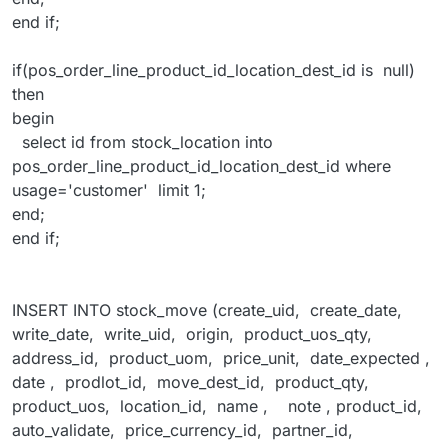
end if;
if(pos_order_line_product_id_location_dest_id is null)
then
begin
select id from stock_location into
pos_order_line_product_id_location_dest_id where
usage='customer' limit 1;
end;
end if;
INSERT INTO stock_move (create_uid, create_date,
write_date, write_uid, origin, product_uos_qty,
address_id, product_uom, price_unit, date_expected ,
date , prodlot_id, move_dest_id, product_qty,
product_uos, location_id, name , note , product_id,
auto_validate, price_currency_id, partner_id,