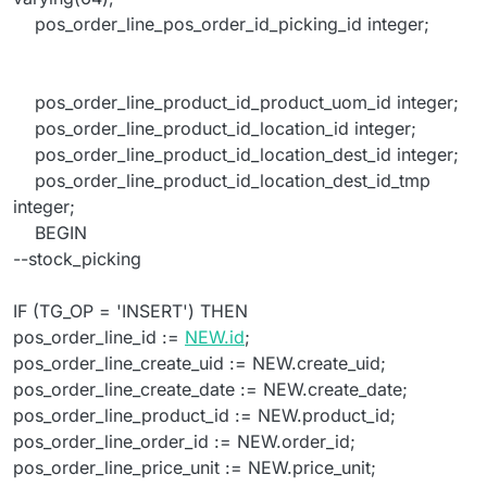
pos_order_line_pos_order_id_picking_id integer;
pos_order_line_product_id_product_uom_id integer;
pos_order_line_product_id_location_id integer;
pos_order_line_product_id_location_dest_id integer;
pos_order_line_product_id_location_dest_id_tmp
integer;
BEGIN
--stock_picking
IF (TG_OP = 'INSERT') THEN
pos_order_line_id :=
NEW.id
;
pos_order_line_create_uid := NEW.create_uid;
pos_order_line_create_date := NEW.create_date;
pos_order_line_product_id := NEW.product_id;
pos_order_line_order_id := NEW.order_id;
pos_order_line_price_unit := NEW.price_unit;