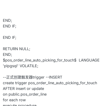
END;
END IF;
END IF;
RETURN NULL;
END;
$pos_order_line_auto_picking_for_touch$ LANGUAGE
'plpgsql' VOLATILE;
--正式创建触发器trigger --INSERT
create trigger pos_order_line_auto_picking_for_touch
AFTER insert or update
on public.pos_order_line
for each row
execute procedure