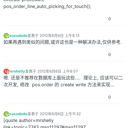
pos_order_line_auto_picking_for_touch();
0
xuxudodo
发表于
2012年6月6日 上午8:13
X
最后由 编辑
离线
如果再遇到类似的问题,或许这也是一种解决办法,仅供参考.
0
mrshelly
发表于
2012年6月6日 上午8:57
M
最后由 编辑
离线
嗯. 还是不推荐在数据库上面玩这些.... 理论上, 应该可以二
次开发, 修改 pos.order 的 create write 方法来实现...
0
xuxudodo
发表于
2012年6月6日 上午11:32
X
最后由 编辑
离线
[quote author=mrshelly
link=topic=2743.msg11297#msg11297