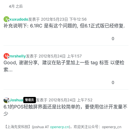
4月 之后
xuxudodo
发表于
2012年5月23日 下午12:56
X
最后由 编辑
离线
补充说明下: 6.1RC 是有这个问题的, 但6.1正式版已经修复.
0
mrshelly
发表于
2012年5月24日 上午1:57
M
最后由 编辑
离线
Good, 谢谢分享, 建议在贴子里加上一些 tag 标签 以便检
索...
0
Joshua
发表于
2012年5月24日 上午7:52
管理员
最后由 编辑
离线
6.1的POS轻触屏界面还是比较简单的，要使用估计开发量不
少
【上海先安科技】(joshua AT
openerp.cn
)，欢迎关注公众号：openerp_cn