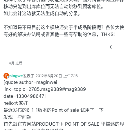
移动只能到出库库位而无法自动跳移到顾客库位。
如此会计这边就无法生成自动的分录。
不知道是不是目前这个模块还处于半成品阶段呢？各位大侠
有好的解决办法吗或者其他一些有帮助的信息，THKS!
0
4月 之后
pingwe
发表于
2012年6月20日 上午7:16
P
最后由 编辑
离线
[quote author=maginwei
link=topic=2785.msg9389#msg9389
date=1330498647]
hello大家好！
最近发布的6-1-1版本的Point of sale 试用了一下
发现一些问题
首先跟官方网站PRODUCT-》POINT OF SALE 里描述的界