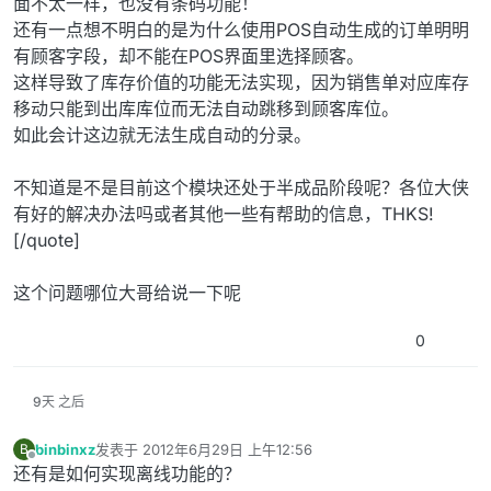
面不太一样，也没有条码功能！
还有一点想不明白的是为什么使用POS自动生成的订单明明
有顾客字段，却不能在POS界面里选择顾客。
这样导致了库存价值的功能无法实现，因为销售单对应库存
移动只能到出库库位而无法自动跳移到顾客库位。
如此会计这边就无法生成自动的分录。
不知道是不是目前这个模块还处于半成品阶段呢？各位大侠
有好的解决办法吗或者其他一些有帮助的信息，THKS!
[/quote]
这个问题哪位大哥给说一下呢
0
9天 之后
binbinxz
发表于
2012年6月29日 上午12:56
B
最后由 编辑
离线
还有是如何实现离线功能的？