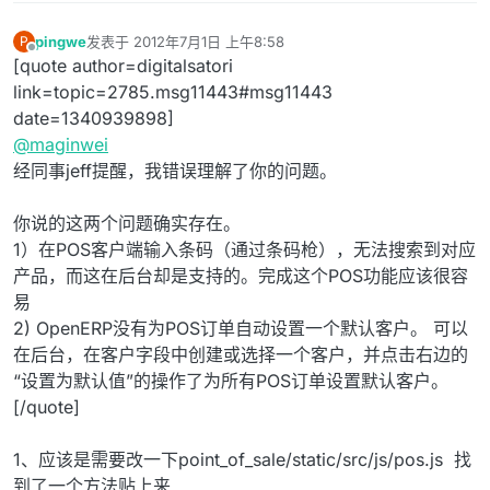
pingwe
发表于
2012年7月1日 上午8:58
P
最后由 编辑
离线
[quote author=digitalsatori
link=topic=2785.msg11443#msg11443
date=1340939898]
@
maginwei
经同事jeff提醒，我错误理解了你的问题。
你说的这两个问题确实存在。
1）在POS客户端输入条码（通过条码枪），无法搜索到对应
产品，而这在后台却是支持的。完成这个POS功能应该很容
易
2) OpenERP没有为POS订单自动设置一个默认客户。 可以
在后台，在客户字段中创建或选择一个客户，并点击右边的
“设置为默认值”的操作了为所有POS订单设置默认客户。
[/quote]
1、应该是需要改一下point_of_sale/static/src/js/pos.js 找
到了一个方法贴上来