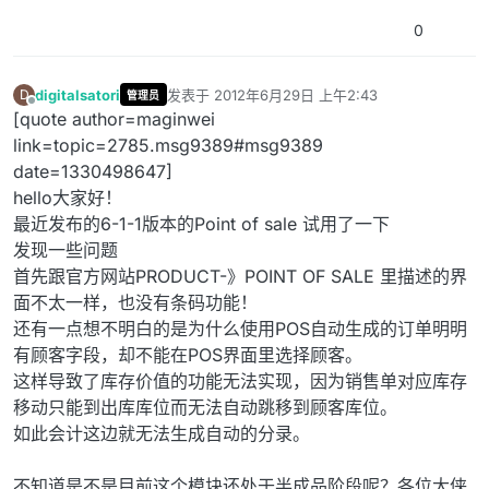
0
digitalsatori
发表于
2012年6月29日 上午2:43
D
管理员
最后由 编辑
离线
[quote author=maginwei
link=topic=2785.msg9389#msg9389
date=1330498647]
hello大家好！
最近发布的6-1-1版本的Point of sale 试用了一下
发现一些问题
首先跟官方网站PRODUCT-》POINT OF SALE 里描述的界
面不太一样，也没有条码功能！
还有一点想不明白的是为什么使用POS自动生成的订单明明
有顾客字段，却不能在POS界面里选择顾客。
这样导致了库存价值的功能无法实现，因为销售单对应库存
移动只能到出库库位而无法自动跳移到顾客库位。
如此会计这边就无法生成自动的分录。
不知道是不是目前这个模块还处于半成品阶段呢？各位大侠