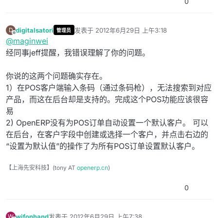
0
digitalsatori
发表于
2012年6月29日 上午3:18
D
管理员
最后由 编辑
离线
@
maginwei
经同事jeff提醒，我错误理解了你的问题。
你说的这两个问题确实存在。
1）在POS客户端输入条码（通过条码枪），无法搜索到对应
产品，而这在后台却是支持的。完成这个POS功能应该很容
易
2) OpenERP没有为POS订单自动设置一个默认客户。 可以
在后台，在客户字段中创建或选择一个客户，并点击右边的
“设置为默认值”的操作了为所有POS订单设置默认客户。
【上海先安科技】(tony AT
openerp.cn
)
0
wjfonhand
发表于
2012年6月29日 上午7:38
W