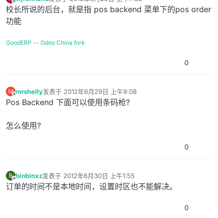
最后由 编辑
离线
校长所说的后台，就是指 pos backend 菜单下的pos order
功能
GoodERP -- Odoo China fork
0
mrshelly
发表于
2012年6月29日 上午9:08
M
最后由 编辑
离线
Pos Backend 下面可以使用条码枪?
怎么使用?
0
binbinxz
发表于
2012年6月30日 上午1:55
B
最后由 编辑
离线
订单的时间不是本地时间，设置时区也不能解决。
0