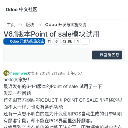
跳转至内容
Odoo 中文社区
主页
版块
Odoo 开发与实施交流
V6.1版本Point of sale模块试用
Odoo 开发与实施交流
11
6
12.8k
1
登录后回复
maginwei
发表于
2012年2月29日 上午6:57
M
最后由 编辑
离线
hello大家好！
最近发布的6-1-1版本的Point of sale 试用了一下
发现一些问题
首先跟官方网站PRODUCT-》POINT OF SALE 里描述的界
面不太一样，也没有条码功能！
还有一点想不明白的是为什么使用POS自动生成的订单明明
有顾客字段，却不能在POS界面里选择顾客。
这样导致了库存价值的功能无法实现，因为销售单对应库存