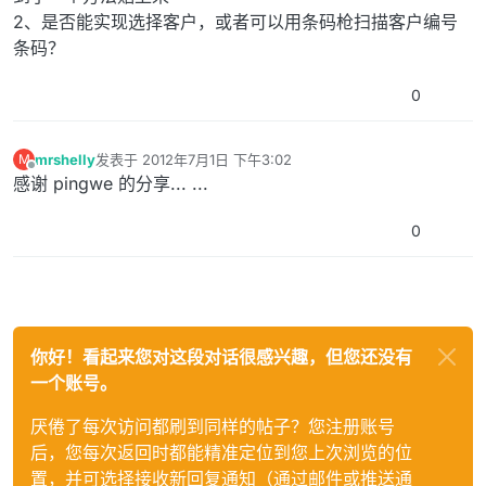
2、是否能实现选择客户，或者可以用条码枪扫描客户编号
条码？
0
mrshelly
发表于
2012年7月1日 下午3:02
M
最后由 编辑
离线
感谢 pingwe 的分享... ...
0
你好！看起来您对这段对话很感兴趣，但您还没有
一个账号。
厌倦了每次访问都刷到同样的帖子？您注册账号
后，您每次返回时都能精准定位到您上次浏览的位
置，并可选择接收新回复通知（通过邮件或推送通