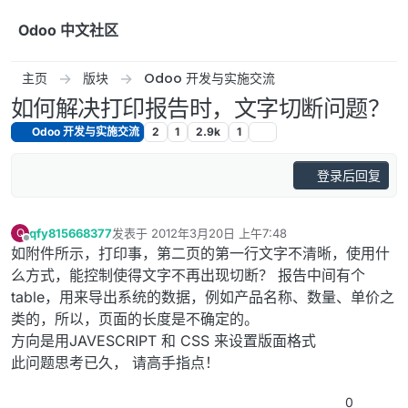
跳转至内容
Odoo 中文社区
主页
版块
Odoo 开发与实施交流
如何解决打印报告时，文字切断问题？
Odoo 开发与实施交流
2
1
2.9k
1
登录后回复
qfy815668377
发表于
2012年3月20日 上午7:48
Q
最后由 编辑
离线
如附件所示，打印事，第二页的第一行文字不清晰，使用什
么方式，能控制使得文字不再出现切断？ 报告中间有个
table，用来导出系统的数据，例如产品名称、数量、单价之
类的，所以，页面的长度是不确定的。
方向是用JAVESCRIPT 和 CSS 来设置版面格式
此问题思考已久， 请高手指点！
0