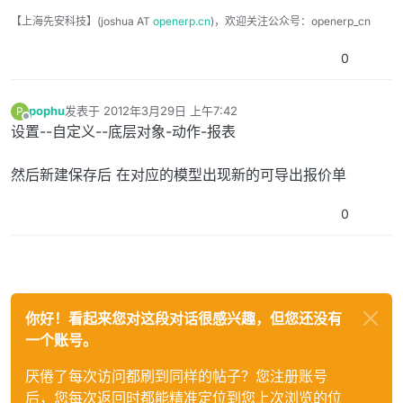
【上海先安科技】(joshua AT
openerp.cn
)，欢迎关注公众号：openerp_cn
0
pophu
发表于
2012年3月29日 上午7:42
P
最后由 编辑
离线
设置--自定义--底层对象-动作-报表
然后新建保存后 在对应的模型出现新的可导出报价单
0
你好！看起来您对这段对话很感兴趣，但您还没有
一个账号。
厌倦了每次访问都刷到同样的帖子？您注册账号
后，您每次返回时都能精准定位到您上次浏览的位