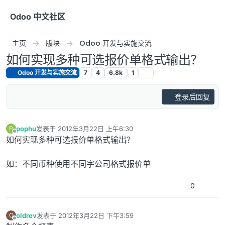
跳转至内容
Odoo 中文社区
主页
版块
Odoo 开发与实施交流
如何实现多种可选报价单格式输出？
Odoo 开发与实施交流
7
4
6.8k
1
登录后回复
pophu
发表于
2012年3月22日 上午6:30
P
最后由 编辑
离线
如何实现多种可选报价单格式输出？
如：不同币种使用不同字公司格式报价单
0
oldrev
发表于
2012年3月22日 下午3:59
O
最后由 编辑
离线