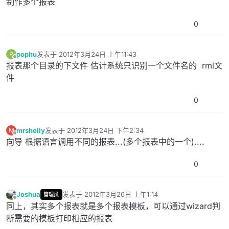
制作多个报表
0
pophu
发表于
2012年3月24日 上午11:43
P
最后由 编辑
离线
报表那个目录的下文件 估计系统只识别一个文件名的 rml文
件
0
mrshelly
发表于
2012年3月24日 下午2:34
M
最后由 编辑
离线
向导 根据语言调用不同的报表...(多个报表中的一个)....
0
Joshua
发表于
2012年3月26日 上午1:14
管理员
最后由 编辑
离线
同上，其实多个报表就是多个报表模板，可以通过wizard判
断需要的模板打印相应的报表