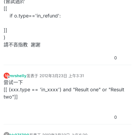
(曾試過於
[[
if o.type=='in_refund':
]]
)
請不吝指教 謝謝
0
mrshelly
发表于
2012年3月23日 上午3:31
M
最后由 编辑
离线
尝试一下
[[ (xxx.type == 'in_xxxx') and "Result one" or "Result
two"]]
0
kk071700
发表于
2012年3月23日 上午6:20
K