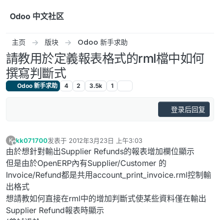
跳转至内容
Odoo 中文社区
主页
版块
Odoo 新手求助
請教用於定義報表格式的rml檔中如何
撰寫判斷式
Odoo 新手求助
4
2
3.5k
1
登录后回复
kk071700
发表于
2012年3月23日 上午3:03
K
最后由 编辑
离线
由於想針對輸出Supplier Refunds的報表增加欄位顯示
但是由於OpenERP內有Supplier/Customer 的
Invoice/Refund都是共用account_print_invoice.rml控制輸
出格式
想請教如何直接在rml中的增加判斷式使某些資料僅在輸出
Supplier Refund報表時顯示