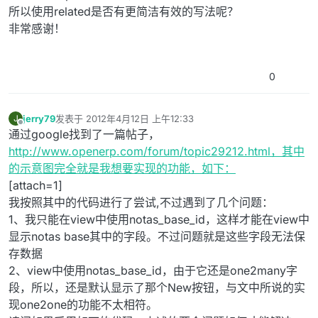
所以使用related是否有更简洁有效的写法呢？
非常感谢！
0
jerry79
发表于
2012年4月12日 上午12:33
J
最后由 编辑
离线
通过google找到了一篇帖子，
http://www.openerp.com/forum/topic29212.html，其中
的示意图完全就是我想要实现的功能，如下：
[attach=1]
我按照其中的代码进行了尝试,不过遇到了几个问题：
1、我只能在view中使用notas_base_id，这样才能在view中
显示notas base其中的字段。不过问题就是这些字段无法保
存数据
2、view中使用notas_base_id，由于它还是one2many字
段，所以，还是默认显示了那个New按钮，与文中所说的实
现one2one的功能不太相符。