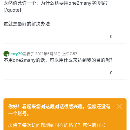
既然值允许一个，为什么还要用one2many字段呢？
[/quote]
这就是最好的解决办法
0
jerry79
发表于
2012年5月31日 上午7:57
J
最后由 编辑
离线
不用one2many的话，可以用什么来达到我的目的呢？
0
你好！看起来您对这段对话很感兴趣，但您还没有
一个账号。
厌倦了每次访问都刷到同样的帖子？您注册账号