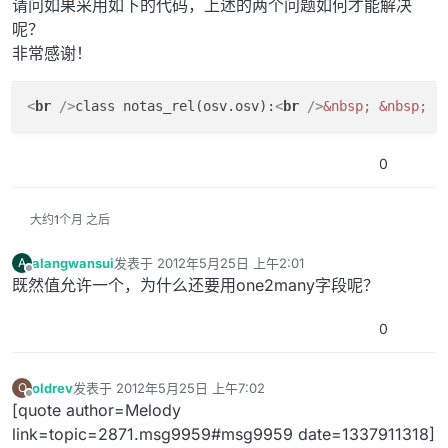
请问如果采用如下的代码，上述的两个问题如何才能解决
呢？
非常感谢！
<
br
 />
class notas_rel(osv.osv):
<
br
 />
&nbsp;
&nbsp;
 _
0
大约1个月 之后
alangwansui
发表于
2012年5月25日 上午2:01
A
最后由 编辑
离线
既然值允许一个，为什么还要用one2many字段呢？
0
oldrev
发表于
2012年5月25日 上午7:02
O
最后由 编辑
离线
[quote author=Melody
link=topic=2871.msg9959#msg9959 date=1337911318]