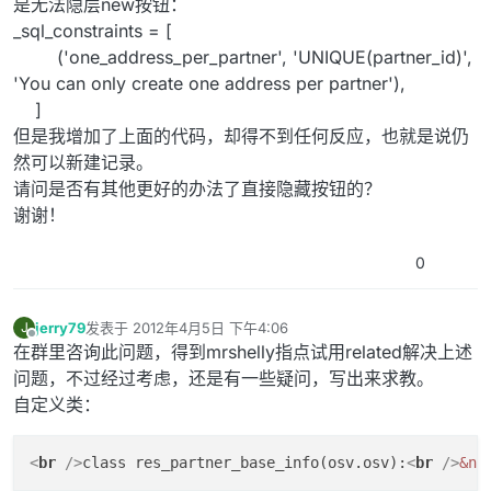
是无法隐层new按钮：
_sql_constraints = [
('one_address_per_partner', 'UNIQUE(partner_id)',
'You can only create one address per partner'),
]
但是我增加了上面的代码，却得不到任何反应，也就是说仍
然可以新建记录。
请问是否有其他更好的办法了直接隐藏按钮的？
谢谢！
0
jerry79
发表于
2012年4月5日 下午4:06
J
最后由 编辑
离线
在群里咨询此问题，得到mrshelly指点试用related解决上述
问题，不过经过考虑，还是有一些疑问，写出来求教。
自定义类：
<
br
 />
class res_partner_base_info(osv.osv):
<
br
 />
&nb