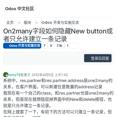
跳转至内容
Odoo 中文社区
主页
版块
Odoo 开发与实施交流
On2many字段如何隐藏New button或
者只允许建立一条记录
Odoo 开发与实施交流
7
3
7.1k
1
登录后回复
jerry79
发表于
2012年4月5日 上午1:42
J
最后由 编辑
离线
系统中，res.partner和res.partner.address是one2many的
关系，在客户界面，可以新建任意数量的address记录
我现在有一个自己的class，和res.partner也是one2many的
关系，但是现在我想隐层掉界面中的New和delete按钮，也
就是只允许建立一条记录。
在网上搜索了一下，有如下的方法可以只建立一条记录，但