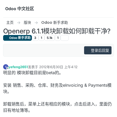
跳转至内容
Odoo 中文社区
主页
版块
Odoo 新手求助
Openerp 6.1.1模块卸载如何卸载干净?
Odoo 新手求助
3
1
5.1k
1
登录后回复
yefeng2651
发表于
2012年6月30日 上午4:12
Y
最后由 编辑
离线
明显的 模块卸载目前是beta的。
安装 销售、采购、仓库、财务及eInvoicing & Payments模
块。
卸载销售后，菜单上还有相应的模块，点击后进入，里面仍
旧有地址簿等。