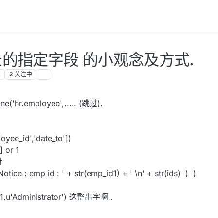
定记录的指定字段 的小观念及方式.
览
2
关注中
hr.employee',..... (跳过).
oyee_id','date_to'])
 or 1
对
otice : emp id : ' + str(emp_id1) + ' \n' + str(ids) ) )
'Administrator') 这整串字啊..