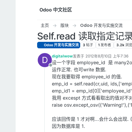
跳转至内容
Odoo 中文社区
主页
版块
Odoo 开发与实施交流
Self.read 读取指
Odoo 开发与实施交流
3
帖子
1
发布者
3.2k
浏
digitalwow
发表于
2012年8月10日 上午7:36
D
最后由 编辑
设一个字段 employee_id 是 many2one('
离线
运作正常. 也可write 数据.
现在我要取得 employee_id 的值.
emp_id = self.read(cr,uid, ids,['empl
emp_id1 = emp_id[0]['employee_id']
我用 excespt 方式看看取出的值对不
raise osv.except_osv(('Warning!'),('N
应该回传是 1 才对啊...会什么会出现. (1,u
因为数据库是 1.