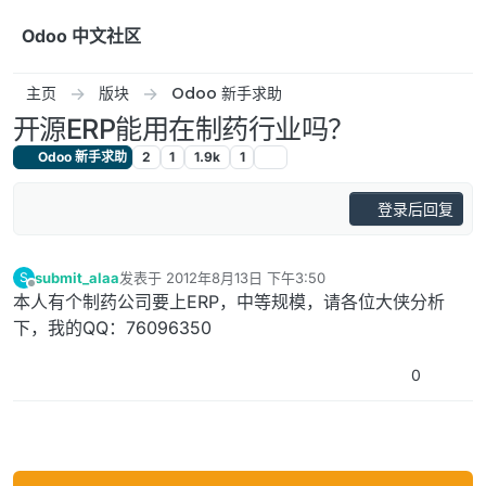
跳转至内容
Odoo 中文社区
主页
版块
Odoo 新手求助
开源ERP能用在制药行业吗？
Odoo 新手求助
2
1
1.9k
1
登录后回复
submit_alaa
发表于
2012年8月13日 下午3:50
S
最后由 编辑
离线
本人有个制药公司要上ERP，中等规模，请各位大侠分析
下，我的QQ：76096350
0