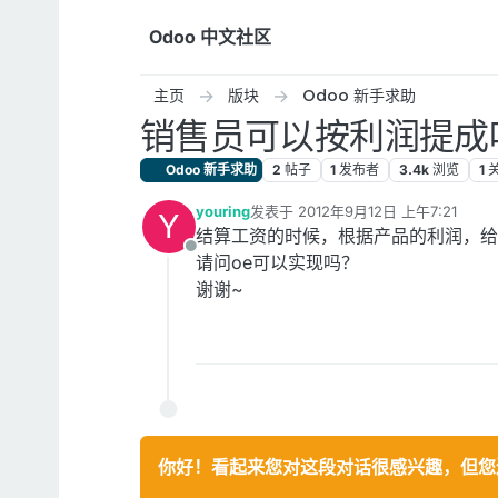
跳转至内容
Odoo 中文社区
主页
版块
Odoo 新手求助
销售员可以按利润提成
Odoo 新手求助
2
帖子
1
发布者
3.4k
浏览
1
youring
发表于
2012年9月12日 上午7:21
Y
最后由 编辑
结算工资的时候，根据产品的利润，给
离线
请问oe可以实现吗？
谢谢~
你好！看起来您对这段对话很感兴趣，但您