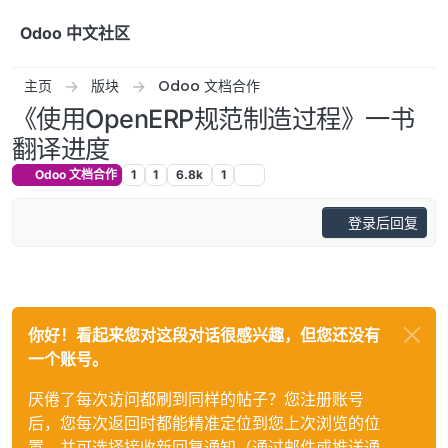
跳转至内容
Odoo 中文社区
主页
版块
Odoo 文档合作
《使用OpenERP规范制造过程》一书
翻译进度
Odoo 文档合作
1
1
6.8k
1
登录后回复
你好！看起来您对这段对话很感兴趣，但您还没有
一个账号。
厌倦了每次访问都刷到同样的帖子？您注册账号
后，您每次返回时都能精准定位到您上次浏览的位
置，并可选择接收新回复通知（通过邮件或推送通