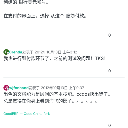
创建的 银行美元帐号。
在支付的界面上，选择 从这个 账簿付款。
0
Brenda
发表于
2012年10月13日 上午3:12
B
最后由 编辑
离线
我也进行到付款环节了，之前的测试没问题！TKS！
0
wjfonhand
发表于
2012年10月13日 上午9:37
W
最后由 编辑
离线
出色的文档能力是顾问的基本技能。ccdos快出徒了。
总是觉得在你身上看到海飞的影子。。。。。。
GoodERP -- Odoo China fork
0