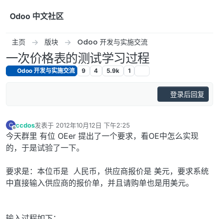
跳转至内容
Odoo 中文社区
主页
版块
Odoo 开发与实施交流
一次价格表的测试学习过程
Odoo 开发与实施交流
9
4
5.9k
1
登录后回复
ccdos
发表于
2012年10月12日 下午2:25
C
最后由 编辑
离线
今天群里 有位 OEer 提出了一个要求，看OE中怎么实现
的，于是试验了一下。
要求是：本位币是 人民币，供应商报价是 美元，要求系统
中直接输入供应商的报价单，并且请购单也是用美元。
输入过程如下：