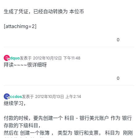
生成了凭证，已经自动转换为 本位币
[attachimg=2]
0
dquo
发表于
2012年10月12日 下午11:48
D
最后由 编辑
离线
拜读~~~~很详细呀
0
ccdos
发表于
2012年10月13日 上午2:14
C
最后由 编辑
离线
继续学习，
付款的时候，要先创建一个 科目 - 银行美元账户 作为 银行
存款的下级科目，
然后在 创建一个账簿 ， 类型为 银行和支票， 科目为 刚刚