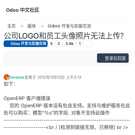
跳转至内容
Odoo 中文社区
主页
版块
Odoo 开发与实施交流
公司LOGO和员工头像照片无法上传？
Odoo 开发与实施交流
5
2
3.8k
1
登录后回复
linraine
发表于
2012年11月13日 上午3:13
L
最后由 编辑
离线
如下：
OpenERP 客户端错误
您的 OpenERP 版本没有包含支持。支持与维护服务在此
处可以购买：模型“%s”的字段. 对象不支持此操作
------------------------------------------------------------
--------------------<br / [检测到链接无效，已移除] br />