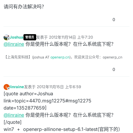
请问有办法解决吗？
0
Joshua
发表于
2012年11月14日 上午7:20
管理员
最后由 编辑
离线
@
linraine
你是使用什么版本呢？在什么系统底下呢？
【上海先安科技】(joshua AT
openerp.cn
)，欢迎关注公众号：openerp_cn
0
linraine
发表于
2012年11月15日 上午6:59
L
最后由 编辑
离线
[quote author=Joshua
link=topic=4470.msg12275#msg12275
date=1352877659]
@
linraine
你是使用什么版本呢？在什么系统底下呢？
[/quote]
win7 + openerp-allinone-setup-6.1-latest(官网下的）