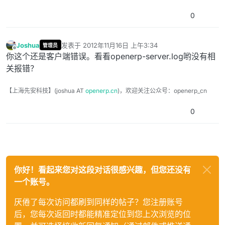
0
Joshua
发表于
2012年11月16日 上午3:34
管理员
最后由 编辑
离线
你这个还是客户端错误。看看openerp-server.log哟没有相
关报错？
【上海先安科技】(joshua AT
openerp.cn
)，欢迎关注公众号：openerp_cn
0
你好！看起来您对这段对话很感兴趣，但您还没有
一个账号。
厌倦了每次访问都刷到同样的帖子？您注册账号
后，您每次返回时都能精准定位到您上次浏览的位