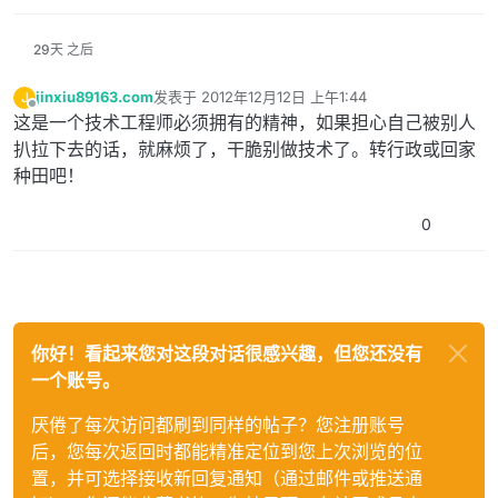
29天 之后
jinxiu89163.com
发表于
2012年12月12日 上午1:44
J
最后由 编辑
离线
这是一个技术工程师必须拥有的精神，如果担心自己被别人
扒拉下去的话，就麻烦了，干脆别做技术了。转行政或回家
种田吧！
0
你好！看起来您对这段对话很感兴趣，但您还没有
一个账号。
厌倦了每次访问都刷到同样的帖子？您注册账号
后，您每次返回时都能精准定位到您上次浏览的位
置，并可选择接收新回复通知（通过邮件或推送通