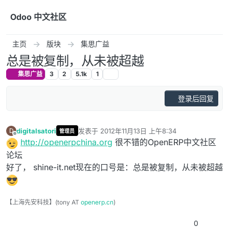
跳转至内容
Odoo 中文社区
主页
版块
集思广益
总是被复制，从未被超越
集思广益
3
2
5.1k
1
登录后回复
digitalsatori
发表于
2012年11月13日 上午8:34
D
管理员
最后由 编辑
离线
http://openerpchina.org
很不错的OpenERP中文社区
论坛
好了， shine-it.net现在的口号是：总是被复制，从未被超越
【上海先安科技】(tony AT
openerp.cn
)
0