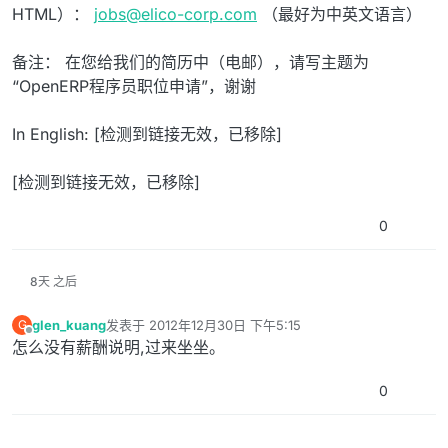
HTML）：
jobs@elico-corp.com
（最好为中英文语言）
备注： 在您给我们的简历中（电邮），请写主题为
“OpenERP程序员职位申请”，谢谢
In English: [检测到链接无效，已移除]
[检测到链接无效，已移除]
0
8天 之后
glen_kuang
发表于
2012年12月30日 下午5:15
G
最后由 编辑
离线
怎么没有薪酬说明,过来坐坐。
0