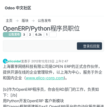
跳转至内容
Odoo 中文社区
主页
版块
公告发布
OpenERP/Python程序员职位
公告发布
3
2
6.2k
1
登录后回复
elicoidal
发表于
2012年12月23日 上午2:47
E
最后由 编辑
离线
上海寰享网络科技有限公司是OPEN ERP的正式合作伙伴，
提供开源在线的企业管理软件，以上海为中心，服务于外企
和国内企业（
www.elico-corp.com
)。
[b]作为OpenERP程序员，你会在RD部门的工作，负责如
下：[/b]
用Python开发OpenERP 客户新模块
用Django框架搭建新SaaS OpenERP平台的自动化服务器进