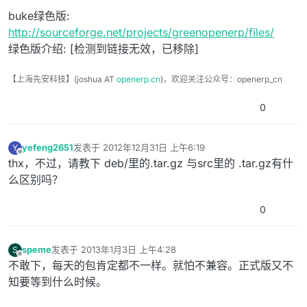
buke绿色版:
http://sourceforge.net/projects/greenopenerp/files/
绿色版介绍: [检测到链接无效，已移除]
【上海先安科技】(joshua AT
openerp.cn
)，欢迎关注公众号：openerp_cn
0
yefeng2651
发表于
2012年12月31日 上午6:19
Y
最后由 编辑
离线
thx，不过，请教下 deb/里的.tar.gz 与src里的 .tar.gz有什
么区别吗？
0
speme
发表于
2013年1月3日 上午4:28
S
最后由 编辑
离线
不敢下，每天的包肯定都不一样。就怕不兼容。正式版又不
知要等到什么时候。