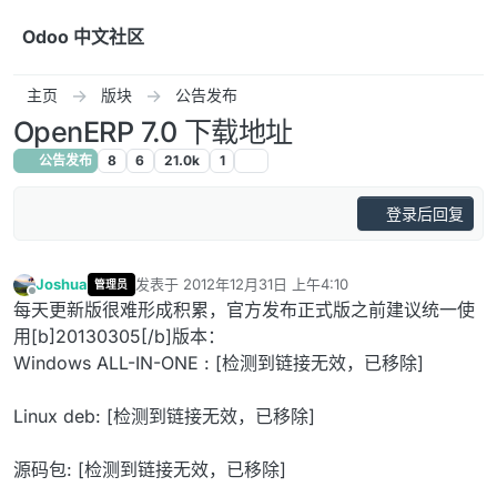
跳转至内容
Odoo 中文社区
主页
版块
公告发布
OpenERP 7.0 下载地址
公告发布
8
6
21.0k
1
登录后回复
Joshua
发表于
2012年12月31日 上午4:10
管理员
最后由 编辑
离线
每天更新版很难形成积累，官方发布正式版之前建议统一使
用[b]20130305[/b]版本：
Windows ALL-IN-ONE : [检测到链接无效，已移除]
Linux deb: [检测到链接无效，已移除]
源码包: [检测到链接无效，已移除]