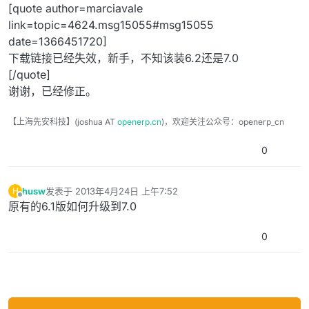
离线
[quote author=marciavale
link=topic=4624.msg15055#msg15055
date=1366451720]
下载链接已经失效，新手，不知该装6.2还是7.0
[/quote]
谢谢，已经修正。
【上海先安科技】(joshua AT
openerp.cn
)，欢迎关注公众号：openerp_cn
0
husw
发表于
2013年4月24日 上午7:52
H
最后由 编辑
离线
原有的6.1版如何升级到7.0
0