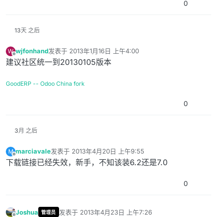
0
13天 之后
wjfonhand
发表于
2013年1月16日 上午4:00
W
最后由 编辑
离线
建议社区统一到20130105版本
GoodERP -- Odoo China fork
0
3月 之后
marciavale
发表于
2013年4月20日 上午9:55
M
最后由 编辑
离线
下载链接已经失效，新手，不知该装6.2还是7.0
0
Joshua
发表于
2013年4月23日 上午7:26
管理员
最后由 编辑