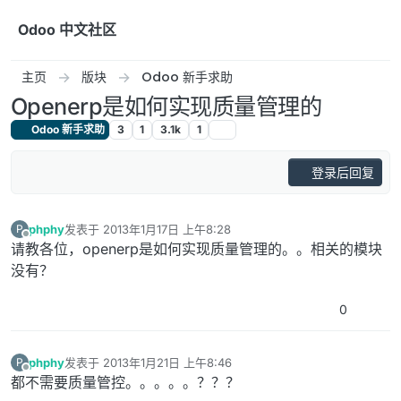
跳转至内容
Odoo 中文社区
主页
版块
Odoo 新手求助
Openerp是如何实现质量管理的
Odoo 新手求助
3
1
3.1k
1
登录后回复
phphy
发表于
2013年1月17日 上午8:28
P
最后由 编辑
离线
请教各位，openerp是如何实现质量管理的。。相关的模块
没有？
0
phphy
发表于
2013年1月21日 上午8:46
P
最后由 编辑
离线
都不需要质量管控。。。。。？？？