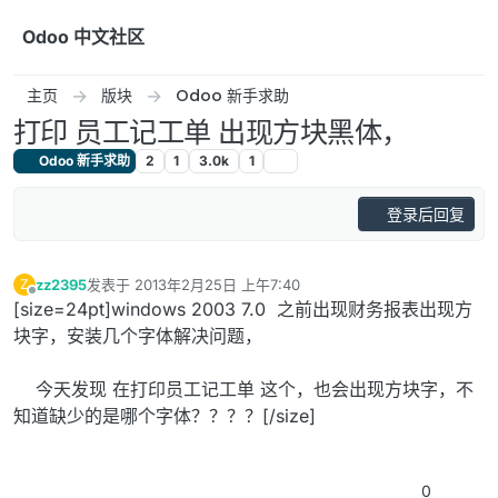
跳转至内容
Odoo 中文社区
主页
版块
Odoo 新手求助
打印 员工记工单 出现方块黑体，
Odoo 新手求助
2
1
3.0k
1
登录后回复
zz2395
发表于
2013年2月25日 上午7:40
Z
最后由 编辑
离线
[size=24pt]windows 2003 7.0 之前出现财务报表出现方
块字，安装几个字体解决问题，
今天发现 在打印员工记工单 这个，也会出现方块字，不
知道缺少的是哪个字体？？？？[/size]
0