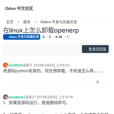
跳转至内容
Odoo 中文社区
主页
版块
Odoo 开发与实施交流
在linux上怎么卸载openerp
Odoo 开发与实施交流
4
3
6.4k
1
登录后回复
ck59505
发表于
2013年3月8日 上午6:53
C
最后由 编辑
离线
用源码python安装的，现在想卸载，不知道怎么弄。。。
0
wangbuke
发表于
2013年3月9日 上午10:19
W
最后由 编辑
离线
1、如果是源码运行，直接删除即可。