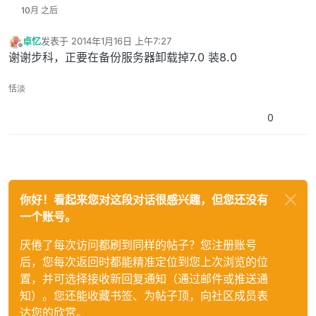
10月 之后
卓忆
发表于
2014年1月16日 上午7:27
最后由 编辑
离线
谢谢步科，正要在备份服务器卸载掉7.0 装8.0
恬淡
0
你好！看起来您对这段对话很感兴趣，但您还没有
一个账号。
厌倦了每次访问都刷到同样的帖子？您注册账号
后，您每次返回时都能精准定位到您上次浏览的位
置，并可选择接收新回复通知（通过邮件或推送通
知）。您还能收藏书签、为帖子顶，向社区成员表
达您的欣赏。