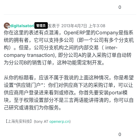
0
digitalsatori
发表于
2013年4月7日 上午3:08
D
管理员
最后由 编辑
离线
你在这里的表述有点混淆，OpenERP里的Company是指系
统的拥有者，它可以支持多公司（即一个公司有多个分支机
构）。但是，公司分支机构之间的内部交易（ inter-
company transaction), 即分公司A的录入采购订单自动转
为分公司B的销售订单，这种功能需定制开发。
从你的标题看，应该不属于我说的上面这种情况，你是希望
设置“供应链门户”：你们对供应商下达的采购订单，可以让
供应商用户登录进来看到或修改。你首先要安装portal模
块，至于权限设置部分不是三言两语能讲得清的，你可以自
己研究或请我们为你服务。
【上海先安科技】(tony AT
openerp.cn
)
0