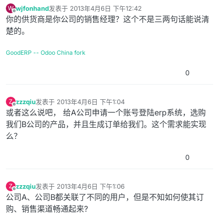
wjfonhand
发表于
2013年4月6日 下午12:42
W
最后由 编辑
离线
你的供货商是你公司的销售经理？这个不是三两句话能说清
楚的。
GoodERP -- Odoo China fork
0
zzzqiu
发表于
2013年4月6日 下午1:04
Z
最后由 编辑
离线
或者这么说吧， 给A公司申请一个账号登陆erp系统，选购
我们B公司的产品，并且生成订单给我们。这个需求能实现
么？
0
zzzqiu
发表于
2013年4月6日 下午1:06
Z
最后由 编辑
离线
公司A、公司B都关联了不同的用户，但是不知如何使其订
购、销售渠道畅通起来?