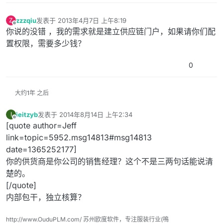
zzzqiu
发表于
2013年4月7日 上午8:19
Z
最后由 编辑
离线
你说的没错 ，我的需求就是建立供应链门户，如果请你们配
置权限，需要多少钱？
0
大约1年 之后
ieitzyb
发表于
2014年8月14日 上午2:34
I
最后由 编辑
离线
[quote author=Jeff
link=topic=5952.msg14813#msg14813
date=1365252177]
你的供货商是你公司的销售经理？这个不是三两句话能说清
楚的。
[/quote]
内部包干，独立核算？
http://www.OuduPLM.com/ 苏州欧度软件，专注服装行业(鳴