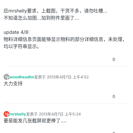
应mrshelly要求，上截图，干货不多，请勿吐槽...
不知道怎么加图...加到附件里面了...
update 4/8:
物料详细信息页面能够显示物料的部分详细信息，未处理，
均以字符串显示。
0
woodheadhn
发表于
2013年4月7日 上午4:52
W
最后由 编辑
离线
大力支持
0
mrshelly
发表于
2013年4月7日 上午5:24
M
最后由 编辑
离线
要是能发几张截屏就更棒了....