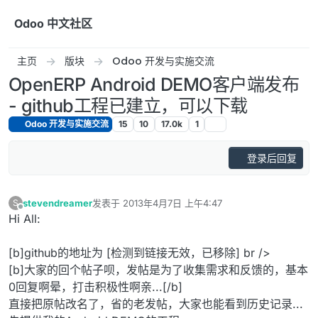
跳转至内容
Odoo 中文社区
主页
版块
Odoo 开发与实施交流
OpenERP Android DEMO客户端发布
- github工程已建立，可以下载
Odoo 开发与实施交流
15
10
17.0k
1
登录后回复
stevendreamer
发表于
2013年4月7日 上午4:47
S
最后由 编辑
离线
Hi All:
[b]github的地址为 [检测到链接无效，已移除] br />
[b]大家的回个帖子呗，发帖是为了收集需求和反馈的，基本
0回复啊晕，打击积极性啊亲...[/b]
直接把原帖改名了，省的老发帖，大家也能看到历史记录...