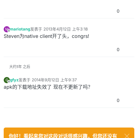
0
mariotang
发表于
2013年4月12日 上午3:18
M
最后由 编辑
离线
Steven为native client开了头，congrs!
0
大约1年 之后
gfyz
发表于
2014年9月12日 上午9:37
G
最后由 编辑
离线
apk的下载地址失效了 现在不更新了吗？
0
你好！看起来您对这段对话很感兴趣，但您还没有