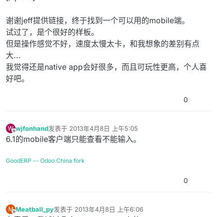
谢谢jeff提供链接，终于找到一个可以用的mobile端。
试过了，是个很好的样板。
但是操作感觉不好，速度太慢太卡，和我想象的差别有点
大...
我觉得还是native app会好很多，而且可玩性更高，个人喜
好吧。
0
wjfonhand
发表于
2013年4月8日 上午5:05
W
最后由 编辑
离线
6.1的mobile客户端只能查看不能输入。
GoodERP -- Odoo China fork
0
Meatball_py
发表于
2013年4月8日 上午6:06
M
最后由 编辑
离线