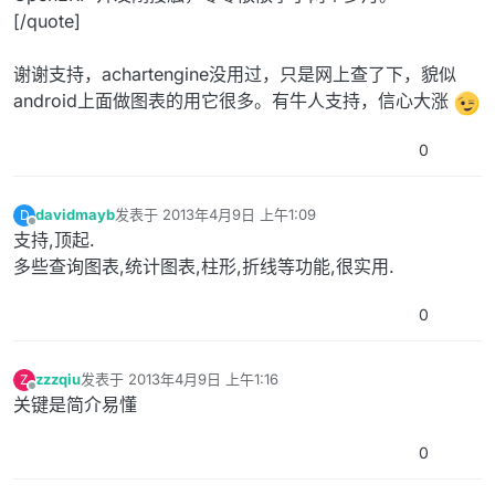
[/quote]
谢谢支持，achartengine没用过，只是网上查了下，貌似
android上面做图表的用它很多。有牛人支持，信心大涨
0
davidmayb
发表于
2013年4月9日 上午1:09
D
最后由 编辑
离线
支持,顶起.
多些查询图表,统计图表,柱形,折线等功能,很实用.
0
zzzqiu
发表于
2013年4月9日 上午1:16
Z
最后由 编辑
离线
关键是简介易懂
0