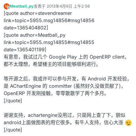
Meatball_py
发表于
2013年4月9日 上午2:56
M
最后由 编辑
离线
[quote author=stevendreamer
link=topic=5955.msg14856#msg14856
date=1365404802]
[quote author=Meatball_py
link=topic=5955.msg14855#msg14855
date=1365401199]
有意思，我试过几个 Google Play 上的 OpenERP client，
都不太理想，希望楼主的项目能够顺利进行。
等开源之后，我或许可以参与开发，有 Android 开发经验，
是 AChartEngine 的 committer (虽然好久没做贡献了)，
OpenERP 开发刚接触，零零散散学了两个多月。
[/quote]
谢谢支持，achartengine没用过，只是网上查了下，貌似
android上面做图表的用它很多。有牛人支持，信心大涨
[/quote]