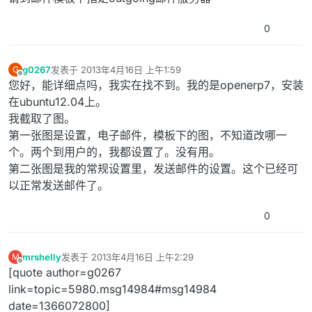
0
g0267
发表于
2013年4月16日 上午1:59
G
最后由 编辑
离线
您好，能详细点吗，我实在找不到。我的是openerp7，安装
在ubuntu12.04上。
我截取了图。
第一张图是设置，电子邮件，模板下的图，不知道改哪一
个。两个到用户的，我都设置了。没有用。
第二张图是我的常规设置里，发送邮件的设置。这个已经可
以正常发送邮件了。
0
mrshelly
发表于
2013年4月16日 上午2:29
M
最后由 编辑
离线
[quote author=g0267
link=topic=5980.msg14984#msg14984
date=1366072800]