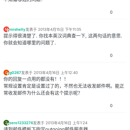
0
mrshelly
发表于
2013年4月15日 下午11:05
M
最后由 编辑
离线
提示得很清楚了. 你找本英汉词典查一下, 这两句话的意思.
你就会知道哪里的问题了.
0
g0267
发表于
2013年4月16日 上午12:40
G
最后由 编辑
离线
你的回复一点用的都没有！！！
常规设置肯定是设置过了的，不然也无法收发邮件啊。能正
常收发邮件为什么还会有这个提示呢？
0
zero1233276
发表于
2013年4月16日 上午1:24
Z
最后由 编辑
离线
请到邮件模板下指定outgoing邮件服务器