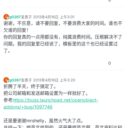
g0267
发表于
2013年4月16日 上午3:01
G
最后由 编辑
离线
谢谢，不乐意，请不要回复，不要浪费大家的时间。谁也不
欠谁的回复！
你的回复真的一点用都没有，纯属浪费时间。压根解决不了
问题。我的回复里已经说了，模板里的这个也已经设置过
了。
0
g0267
发表于
2013年4月16日 上午3:20
G
最后由 编辑
离线
折腾了半天，终于搞定了。
把公司邮箱和发送邮箱设置为一样就好了。
参考
https://bugs.launchpad.net/openobject-
addons/+bug/1097746
还是要谢谢mrshelly，虽然火气大了点。
总结一下：搜英文找到的，还是要搜英文啊。英文资料比较