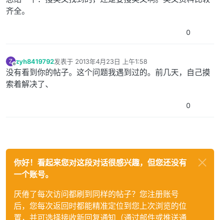
齐全。
0
zyh8419792
发表于
2013年4月23日 上午1:58
Z
最后由 编辑
离线
没有看到你的帖子。这个问题我遇到过的。前几天，自己摸
索着解决了、
0
你好！看起来您对这段对话很感兴趣，但您还没有
一个账号。
厌倦了每次访问都刷到同样的帖子？您注册账号
后，您每次返回时都能精准定位到您上次浏览的位
置，并可选择接收新回复通知（通过邮件或推送通