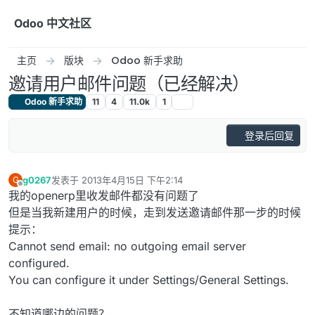
跳转至内容
Odoo 中文社区
主页
版块
Odoo 新手求助
邀请用户邮件问题（已经解决）
Odoo 新手求助
11
4
11.0k
1
登录后回复
g0267
发表于
2013年4月15日 下午2:14
G
最后由 编辑
离线
我的openerp里收发邮件都没有问题了
但是当我新建用户的时候，走到发送邀请邮件那一步的时候
提示：
Cannot send email: no outgoing email server
configured.
You can configure it under Settings/General Settings.
不知道哪边的问题？