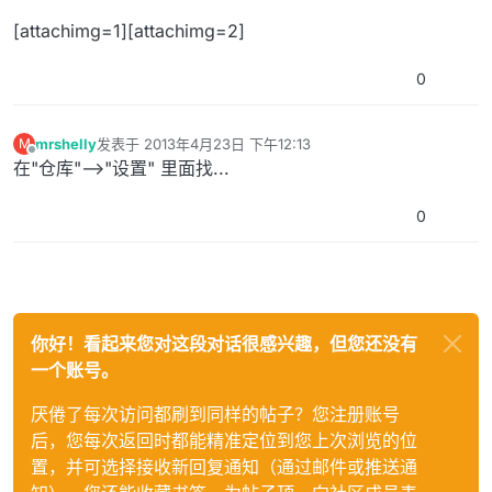
[attachimg=1][attachimg=2]
0
mrshelly
发表于
2013年4月23日 下午12:13
M
最后由 编辑
离线
在"仓库"-->"设置" 里面找...
0
你好！看起来您对这段对话很感兴趣，但您还没有
一个账号。
厌倦了每次访问都刷到同样的帖子？您注册账号
后，您每次返回时都能精准定位到您上次浏览的位
置，并可选择接收新回复通知（通过邮件或推送通