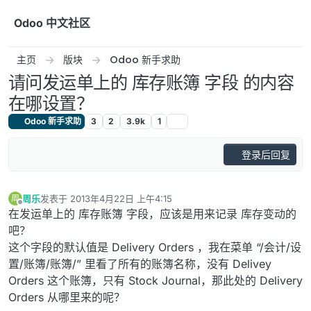
跳转至内容
Odoo 中文社区
主页
版块
Odoo 新手求助
请问发运单上的 库存账簿 字段 的内容
在哪设置？
Odoo 新手求助
3
2
3.9k
1
登录后回复
周乐
发表于
2013年4月22日 上午4:15
周
最后由 编辑
离线
在发运单上的 库存账簿 字段，应该是用来记录 库存变动的
吧？
这个字段的默认值是 Delivery Orders ，我在菜单 “/会计/设
置/账簿/账簿/” 里看了所有的账簿名称，没有 Delivey
Orders 这个账簿，只有 Stock Journal，那此处的 Delivery
Orders 从哪里来的呢？