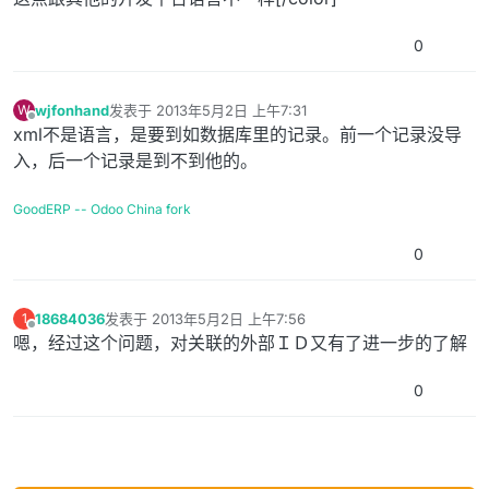
0
wjfonhand
发表于
2013年5月2日 上午7:31
W
最后由 编辑
离线
xml不是语言，是要到如数据库里的记录。前一个记录没导
入，后一个记录是到不到他的。
GoodERP -- Odoo China fork
0
18684036
发表于
2013年5月2日 上午7:56
1
最后由 编辑
离线
嗯，经过这个问题，对关联的外部ＩＤ又有了进一步的了解
0