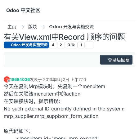
跳转至内容
Odoo 中文社区
主页
版块
Odoo 开发与实施交流
有关View.xml中Record 顺序的问题
Odoo 开发与实施交流
4
2
3.1k
1
登录后回复
18684036
发表于
2013年5月2日 上午7:10
1
最后由 编辑
离线
今天在复制Mrp模块时，先复制一个menuitem
然后在关联该menuitem中的action
在安装模块时，提示错误：
No such external ID currently defined in the system:
mrp_supplier.mrp_suppbom_form_action
原代码如下：
<menuitem id="menu_mrp_expand"