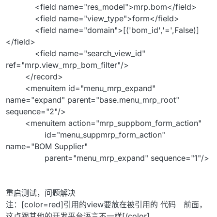
<field name="res_model">mrp.bom</field>
<field name="view_type">form</field>
<field name="domain">[('bom_id','=',False)]
</field>
<field name="search_view_id"
ref="mrp.view_mrp_bom_filter"/>
</record>
<menuitem id="menu_mrp_expand"
name="expand" parent="base.menu_mrp_root"
sequence="2"/>
<menuitem action="mrp_suppbom_form_action"
id="menu_suppmrp_form_action"
name="BOM Supplier"
parent="menu_mrp_expand" sequence="1"/>
重启测试，问题解决
注：[color=red]引用的view要放在被引用的 代码 前面，
这点跟其他的开发平台语言不一样[/color]