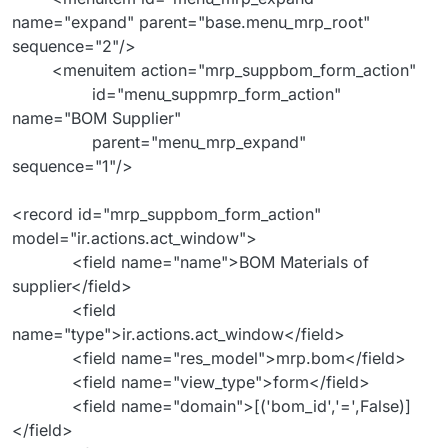
name="expand" parent="base.menu_mrp_root"
sequence="2"/>
<menuitem action="mrp_suppbom_form_action"
id="menu_suppmrp_form_action"
name="BOM Supplier"
parent="menu_mrp_expand"
sequence="1"/>
<record id="mrp_suppbom_form_action"
model="ir.actions.act_window">
<field name="name">BOM Materials of
supplier</field>
<field
name="type">ir.actions.act_window</field>
<field name="res_model">mrp.bom</field>
<field name="view_type">form</field>
<field name="domain">[('bom_id','=',False)]
</field>