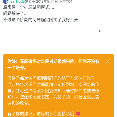
heartrude
发表于
2013年5月4日 下午1:04
H
最后由 编辑
离线
原来有一个扩展试图模式.....
问题解决了。
不过这个阶段的问题确实困扰了我好几天....
0
你好！看起来您对这段对话很感兴趣，但您还没有
一个账号。
厌倦了每次访问都刷到同样的帖子？您注册账号
后，您每次返回时都能精准定位到您上次浏览的位
置，并可选择接收新回复通知（通过邮件或推送通
知）。您还能收藏书签、为帖子顶，向社区成员表
达您的欣赏。
有了你的建议，这篇帖子会更精彩哦 💗