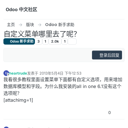
跳转至内容
Odoo 中文社区
主页
版块
Odoo 新手求助
自定义菜单哪里去了呢？
Odoo 新手求助
3
1
2.0k
1
登录后回复
heartrude
发表于
2013年5月4日 下午12:53
H
最后由 编辑
离线
我看很多教程里面设置菜单下面都有自定义选项，用来增加
数据库模型和字段。为什么我安装的all in one 6.1没有这个
选项呢？
[attachimg=1]
0