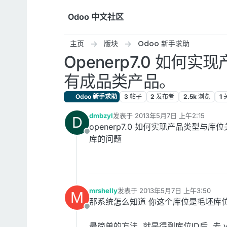
跳转至内容
Odoo 中文社区
主页
版块
Odoo 新手求助
Openerp7.0 
有成品类产品。
Odoo 新手求助
3
帖子
2
发布者
2.5k
浏览
1
dmbzyl
发表于
2013年5月7日 上午2:15
D
最后由 编辑
openerp7.0 如何实现产品类
离线
库的问题
mrshelly
发表于
2013年5月7日 上午3:50
M
最后由 编辑
那系统怎么知道 你这个库位是毛坯库位
离线
最简单的方法, 就是得到库位ID后, 去 vi