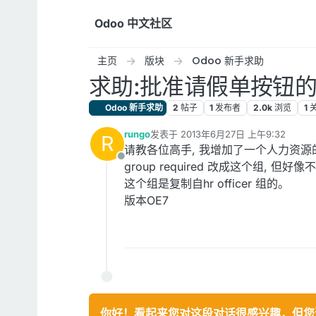
跳转至内容
Odoo 中文社区
主页
版块
Odoo 新手求助
求助:批准请假单按钮
Odoo 新手求助
2
帖子
1
发布者
2.0k
浏览
1
rungo
发表于
2013年6月27日 上午9:32
R
最后由 编辑
请教各位高手, 我增加了一个人力资源的群组, 需
离线
group required 改成这个组, 但好
这个组是复制自hr officer 组的。
版本OE7
你好！看起来您对这段对话很感兴趣，但您