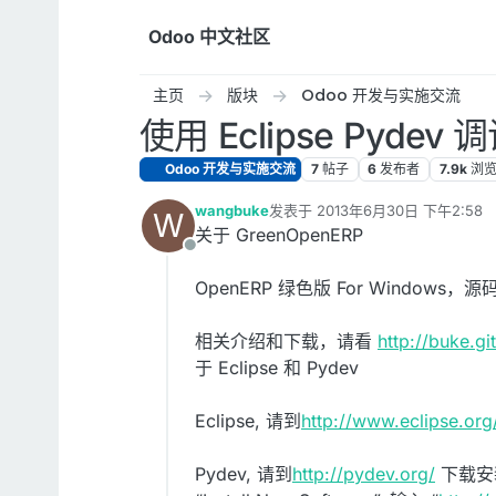
跳转至内容
Odoo 中文社区
主页
版块
Odoo 开发与实施交流
使用 Eclipse Pydev 调
Odoo 开发与实施交流
7
帖子
6
发布者
7.9k
浏
wangbuke
发表于
2013年6月30日 下午2:58
W
最后由 编辑
关于 GreenOpenERP
离线
OpenERP 绿色版 For Windows，源码
相关介绍和下载，请看
http://buke.g
于 Eclipse 和 Pydev
Eclipse, 请到
http://www.eclipse.org
Pydev, 请到
http://pydev.org/
下载安装。