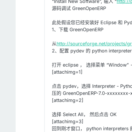
“Install New Software”, 输入 “
http:/
源码调试 GreenOpenERP
此处假设您已经安装好 Eclipse 和 
1、下载 GreenOpenERP
从
http://sourceforge.net/projects/g
2、配置 pydev 的 python interpreter
打开 eclipse ， 选择菜单 “Window” ->
[attachimg=1]
点击 pydev，选择 Interpreter - 
压的 GreenOpenERP-7.0-xxxxxxxx-x
[attachimg=2]
选择 Select All， 然后点击 OK
[attachimg=3]
回到刚才窗口， python interpret