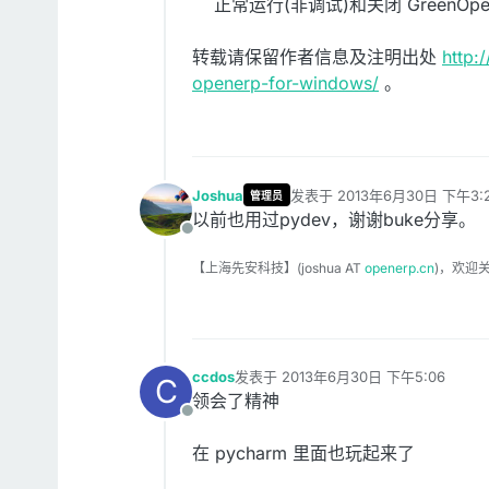
正常运行(非调试)和关闭 GreenOpenERP，
转载请保留作者信息及注明出处
http:
openerp-for-windows/
。
Joshua
发表于
2013年6月30日 下午3:2
管理员
最后由 编辑
以前也用过pydev，谢谢buke分享。
离线
【上海先安科技】(joshua AT
openerp.cn
)，欢迎关
ccdos
发表于
2013年6月30日 下午5:06
C
最后由 编辑
领会了精神
离线
在 pycharm 里面也玩起来了