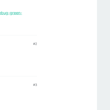
debug-green-
#2
#3