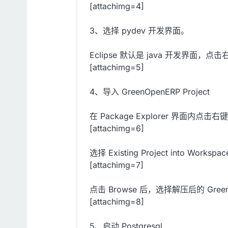
[attachimg=4]
3、选择 pydev 开发界面。
Eclipse 默认是 java 开发界面，
[attachimg=5]
4、导入 GreenOpenERP Project
在 Package Explorer 界面内点击
[attachimg=6]
选择 Existing Project into Worksp
[attachimg=7]
点击 Browse 后，选择解压后的 GreenO
[attachimg=8]
5、启动 Postgresql