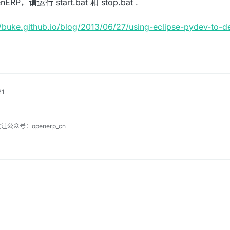
请运行 start.bat 和 stop.bat .
//buke.github.io/blog/2013/06/27/using-eclipse-pydev-to-
1
注公众号：openerp_cn