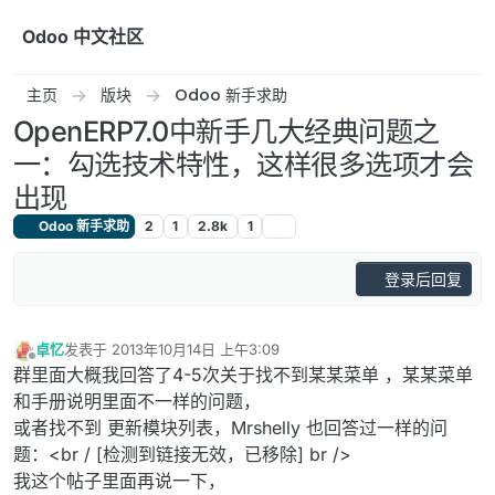
跳转至内容
Odoo 中文社区
主页
版块
Odoo 新手求助
OpenERP7.0中新手几大经典问题之
一：勾选技术特性，这样很多选项才会
出现
Odoo 新手求助
2
1
2.8k
1
登录后回复
卓忆
发表于
2013年10月14日 上午3:09
最后由 编辑
离线
群里面大概我回答了4-5次关于找不到某某菜单 ，某某菜单
和手册说明里面不一样的问题，
或者找不到 更新模块列表，Mrshelly 也回答过一样的问
题：<br / [检测到链接无效，已移除] br />
我这个帖子里面再说一下，