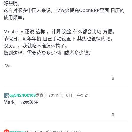
好些呢，
这样对很多中国人来说，应该会提高OpenERP里面 日历的
使用频率，
Mr.shelly 还说 这样 ，计算 资金 什么都会比较 方便。
节假日，每年年初 自己手动设置下 其实也很快的吧，
农历。。我就吃不准怎么搞了。
做到这样，需要花费多少时间或者多少钱？
恬淡
0
qq342406169
发表于
2014年1月6日 上午9:21
Q
最后由 编辑
离线
Mark，表示关注
0