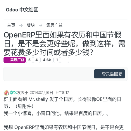
跳转至内容
Odoo 中文社区
主页
版块
集思广益
OpenERP里面如果有农历和中国节假
日，是不是会更好些呢，做到这样，需
要花费多少时间或者多少钱？
集思广益
5
4
4.6k
1
登录后回复
卓忆
发表于
2014年1月6日 上午8:17
最后由 编辑
离线
群里面看到 Mr.shelly 发了个日历，长得很像OE里面的日
历，（见附件）
我一个小惊喜，小窗口问他，结果是百度的日历。。
我想 OpenERP里面如果有农历和中国节假日，是不是会更