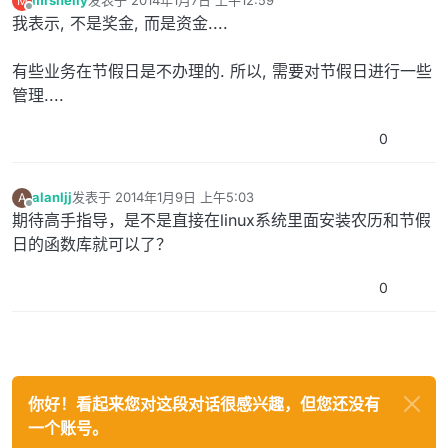
mrshelly
发表于
2014年1月7日 上午12:59
M
最后由 编辑
离线
我表示, 不是奖金, 而是资金....
有些业务在节假日是不办理的. 所以, 需要对节假日进行一些
管理....
0
alanljj
发表于
2014年1月9日 上午5:03
A
最后由 编辑
离线
期待高手指导，是不是直接在linux系统里面安装农历和节假
日的函数库就可以了？
0
你好！看起来您对这段对话很感兴趣，但您还没有
一个账号。