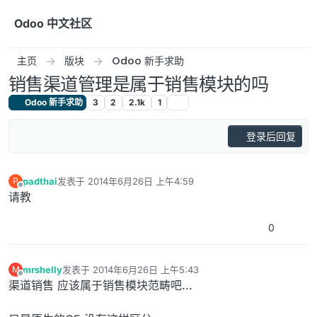
跳转至内容
Odoo 中文社区
主页
版块
Odoo 新手求助
销售渠道管理是属于销售模块的吗
Odoo 新手求助
3
2
2.1k
1
登录后回复
padthai
发表于
2014年6月26日 上午4:59
P
最后由 编辑
离线
请教
0
mrshelly
发表于
2014年6月26日 上午5:43
M
最后由 编辑
离线
渠道销售 应该属于销售模块范畴吧...