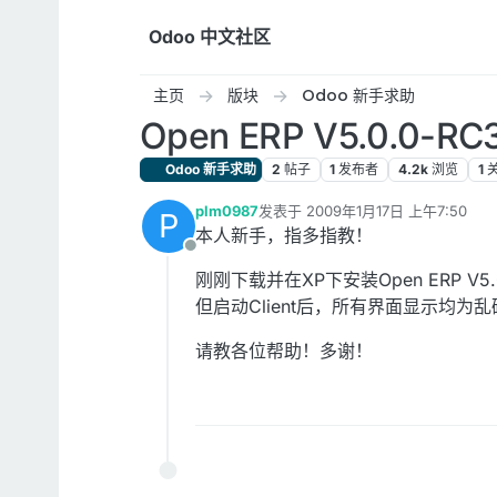
跳转至内容
Odoo 中文社区
主页
版块
Odoo 新手求助
Open ERP V5.0.0-
Odoo 新手求助
2
帖子
1
发布者
4.2k
浏览
1
plm0987
发表于
2009年1月17日 上午7:50
P
最后由 编辑
本人新手，指多指教！
离线
刚刚下载并在XP下安装Open ERP V5.
但启动Client后，所有界面显示均为
请教各位帮助！多谢！