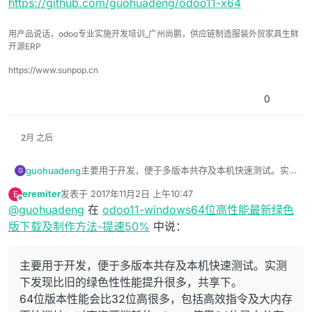
https://github.com/guohuadeng/odoo11-x64
用产品说话，odoo专业实施开发培训_广州尚鹏，供应链制造服装外贸家具生鲜
开源ERP
https://www.sunpop.cn
0
2月 之后
主要用于开发，便于多版本共存及本机快速测试。实
guohuadeng
G
测下发现比旧的绿色性性能提升很多，共享下。
eremiter
发表于
2017年11月2日 上午10:47
E
64位版本性能会比32位高很多，包括高效指令及大内
本版本参考 greenodoo 绿色版，在全部进行了64位
最后由 编辑
离线
@
guohuadeng
在
odoo11-windows64位高性能最新绿色
存更快巡址。对高资源消耗的odoo，使用64位是十分
版本更新的基础上进行了参数优化，同时因为使用了
有必要的。
nginx，实现了longpolling，可以使用桌面消息通知，
主要由以下主要程序组成
版下载及制作方法-提速50%
中说：
也不会经常报错了。
python 2.7.13 ，64位
主要用于开发，便于多版本共存及本机快速测试。实测
实测效果：
postgresql 9.6.4 ，64位
Nginx 1.12.1， 32位
下发现比旧的绿色性性能提升很多，共享下。
odoo 11 ，官方github，20170817版(注意选择
32位绿色版新建一个默认数据库用时 1分28秒
64位版本性能会比32位高很多，包括高效指令及大内存
master分支)，如果需要 最新版点此下载