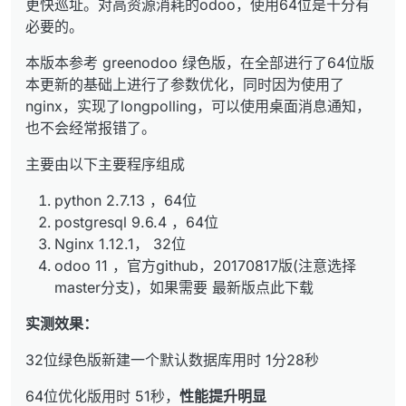
更快巡址。对高资源消耗的odoo，使用64位是十分有
64位优化版用时 51秒，
性能提升明显
必要的。
详细信息访问
http://www.sunpop.cn/odoo11_fast_x64_downloa
本版本参考 greenodoo 绿色版，在全部进行了64位版
d/
本更新的基础上进行了参数优化，同时因为使用了
或者Github
nginx，实现了longpolling，可以使用桌面消息通知，
https://github.com/guohuadeng/odoo11-x64
也不会经常报错了。
主要由以下主要程序组成
python 2.7.13 ，64位
postgresql 9.6.4 ，64位
Nginx 1.12.1， 32位
odoo 11 ，官方github，20170817版(注意选择
master分支)，如果需要 最新版点此下载
实测效果：
32位绿色版新建一个默认数据库用时 1分28秒
64位优化版用时 51秒，
性能提升明显