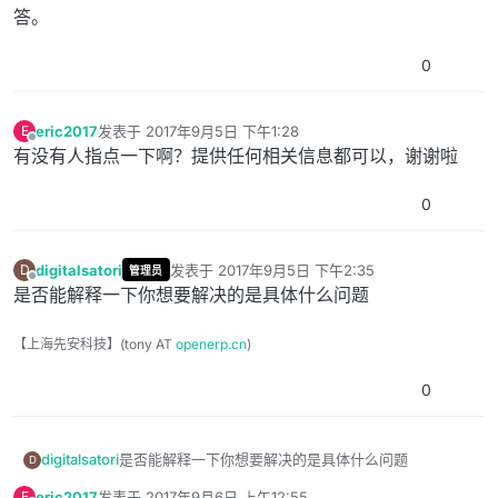
答。
0
eric2017
发表于
2017年9月5日 下午1:28
E
最后由 编辑
离线
有没有人指点一下啊？提供任何相关信息都可以，谢谢啦
0
digitalsatori
发表于
2017年9月5日 下午2:35
D
管理员
最后由 编辑
离线
是否能解释一下你想要解决的是具体什么问题
【上海先安科技】(tony AT
openerp.cn
)
0
digitalsatori
是否能解释一下你想要解决的是具体什么问题
D
eric2017
发表于
2017年9月6日 上午12:55
E