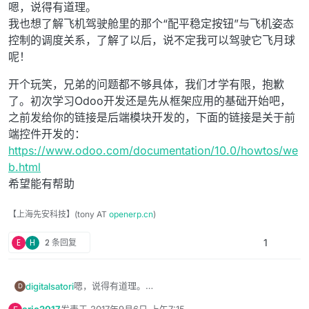
离线
嗯，说得有道理。
我也想了解飞机驾驶舱里的那个“配平稳定按钮”与飞机姿态
控制的调度关系，了解了以后，说不定我可以驾驶它飞月球
呢！
开个玩笑，兄弟的问题都不够具体，我们才学有限，抱歉
了。初次学习Odoo开发还是先从框架应用的基础开始吧，
之前发给你的链接是后端模块开发的，下面的链接是关于前
端控件开发的：
https://www.odoo.com/documentation/10.0/howtos/we
b.html
希望能有帮助
【上海先安科技】(tony AT
openerp.cn
)
E
H
2 条回复
1
嗯，说得有道理。
digitalsatori
D
我也想了解飞机驾驶舱里的那个“配平稳定按钮”与飞机