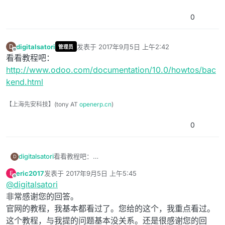
0
digitalsatori
发表于
2017年9月5日 上午2:42
D
管理员
最后由 编辑
离线
看看教程吧：
http://www.odoo.com/documentation/10.0/howtos/bac
kend.html
【上海先安科技】(tony AT
openerp.cn
)
0
digitalsatori
看看教程吧：
D
http://www.odoo.com/documentation/10.0/howtos/
eric2017
发表于
2017年9月5日 上午5:45
E
backend.html
最后由 编辑
离线
@
digitalsatori
非常感谢您的回答。
官网的教程，我基本都看过了。您给的这个，我重点看过。
这个教程，与我提的问题基本没关系。还是很感谢您的回