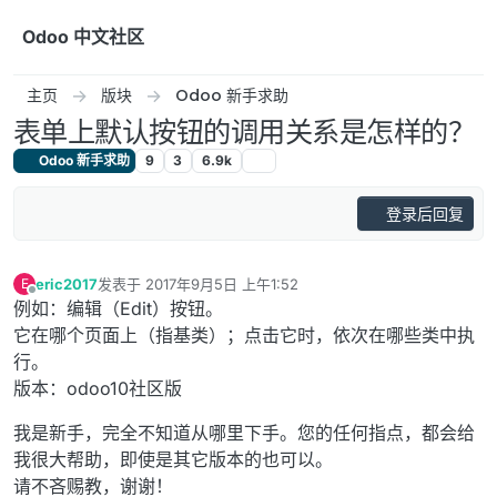
跳转至内容
Odoo 中文社区
主页
版块
Odoo 新手求助
表单上默认按钮的调用关系是怎样的？
Odoo 新手求助
9
3
6.9k
登录后回复
eric2017
发表于
2017年9月5日 上午1:52
E
最后由 编辑
离线
例如：编辑（Edit）按钮。
它在哪个页面上（指基类）；点击它时，依次在哪些类中执
行。
版本：odoo10社区版
我是新手，完全不知道从哪里下手。您的任何指点，都会给
我很大帮助，即使是其它版本的也可以。
请不吝赐教，谢谢！