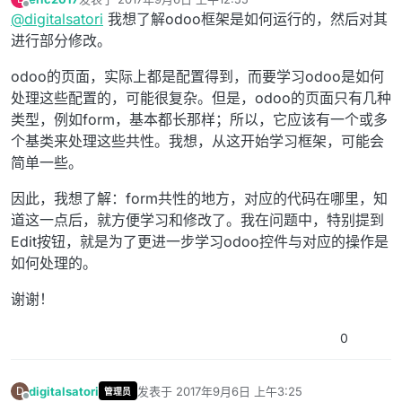
最后由 编辑
离线
@
digitalsatori
我想了解odoo框架是如何运行的，然后对其
进行部分修改。
odoo的页面，实际上都是配置得到，而要学习odoo是如何
处理这些配置的，可能很复杂。但是，odoo的页面只有几种
类型，例如form，基本都长那样；所以，它应该有一个或多
个基类来处理这些共性。我想，从这开始学习框架，可能会
简单一些。
因此，我想了解：form共性的地方，对应的代码在哪里，知
道这一点后，就方便学习和修改了。我在问题中，特别提到
Edit按钮，就是为了更进一步学习odoo控件与对应的操作是
如何处理的。
谢谢！
0
digitalsatori
发表于
2017年9月6日 上午3:25
D
管理员
最后由 digitalsatori 编辑
2017年9月5日 下午8:33