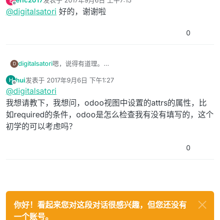
eric2017
发表于
2017年9月6日 上午7:15
E
姿态控制的调度关系，了解了以后，说不定我可以驾驶
开个玩笑，兄弟的问题都不够具体，我们才学有限，抱
最后由 编辑
离线
@
digitalsatori
好的，谢谢啦
它飞月球呢！
歉了。初次学习Odoo开发还是先从框架应用的基础开始
吧，之前发给你的链接是后端模块开发的，下面的链接
是关于前端控件开发的：
0
https://www.odoo.com/documentation/10.0/howto
s/web.html
希望能有帮助
嗯，说得有道理。
digitalsatori
D
我也想了解飞机驾驶舱里的那个“配平稳定按钮”与飞机
hui
发表于
2017年9月6日 下午1:27
H
姿态控制的调度关系，了解了以后，说不定我可以驾驶
开个玩笑，兄弟的问题都不够具体，我们才学有限，抱
最后由 编辑
离线
@
digitalsatori
它飞月球呢！
歉了。初次学习Odoo开发还是先从框架应用的基础开始
吧，之前发给你的链接是后端模块开发的，下面的链接
我想请教下，我想问，odoo视图中设置的attrs的属性，比
是关于前端控件开发的：
如required的条件，odoo是怎么检查我有没有填写的，这个
https://www.odoo.com/documentation/10.0/howto
初学的可以考虑吗？
s/web.html
希望能有帮助
0
你好！看起来您对这段对话很感兴趣，但您还没有
一个账号。