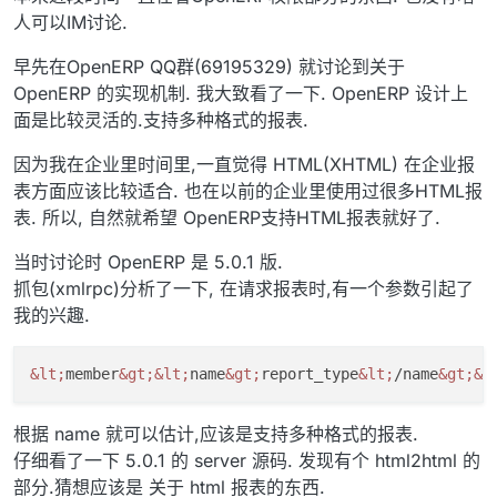
人可以IM讨论.
早先在OpenERP QQ群(69195329) 就讨论到关于
OpenERP 的实现机制. 我大致看了一下. OpenERP 设计上
面是比较灵活的.支持多种格式的报表.
因为我在企业里时间里,一直觉得 HTML(XHTML) 在企业报
表方面应该比较适合. 也在以前的企业里使用过很多HTML报
表. 所以, 自然就希望 OpenERP支持HTML报表就好了.
当时讨论时 OpenERP 是 5.0.1 版.
抓包(xmlrpc)分析了一下, 在请求报表时,有一个参数引起了
我的兴趣.
&lt;
member
&gt;
&lt;
name
&gt;
report_type
&lt;
/name
&gt;
&l
根据 name 就可以估计,应该是支持多种格式的报表.
仔细看了一下 5.0.1 的 server 源码. 发现有个 html2html 的
部分.猜想应该是 关于 html 报表的东西.