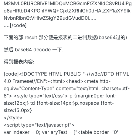
M2MvL0RURCBIVE1MIDQuMCBGcmFtZXNldC8vRU4iPg
o8aHRtbD4KPGhlYWQ+CjxtZXRhIGh0dHAtZXF1aXY9Ik
NvbnRlbnQtVHlwZSIgY29udGVudD0i.....
....[/code]
下面的部 result 部分便是报表的二进制数据(base64过的)
然后 base64 decode 一下.
得到报表内容:
[code]<!DOCTYPE HTML PUBLIC "-//w3c//DTD HTML
4.0 Frameset//EN"><html><head><meta http-
equiv="Content-Type" content="text/html; charset=utf-
8"> <style type="text/css"> p {margin:0px; font-
size:12px;} td {font-size:14px;}p.nospace {font-
size:15.0px}
</style>
<script type="text/javascript">
var indexer = 0; var aryTest = ["<table border='0'