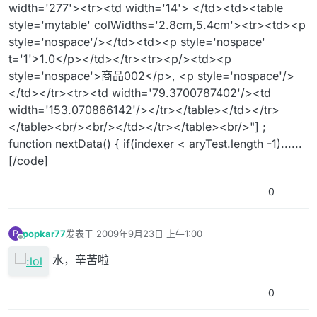
width='277'><tr><td width='14'> </td><td><table
style='mytable' colWidths='2.8cm,5.4cm'><tr><td><p
style='nospace'/></td><td><p style='nospace'
t='1'>1.0</p></td></tr><tr><p/><td><p
style='nospace'>商品002</p>, <p style='nospace'/>
</td></tr><tr><td width='79.3700787402'/><td
width='153.070866142'/></tr></table></td></tr>
</table><br/><br/></td></tr></table><br/>"] ;
function nextData() { if(indexer < aryTest.length -1)......
[/code]
0
popkar77
发表于
2009年9月23日 上午1:00
P
最后由 编辑
离线
水，辛苦啦
0