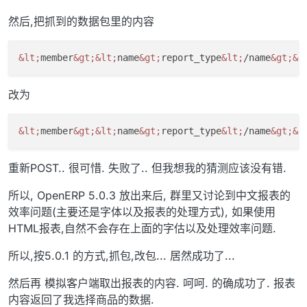
然后,把抓到的数据包里的内容
&lt;
member
&gt;
&lt;
name
&gt;
report_type
&lt;
/name
&gt;
&l
改为
&lt;
member
&gt;
&lt;
name
&gt;
report_type
&lt;
/name
&gt;
&l
重新POST.. 很可惜. 失败了.. 但我想我的猜测应该没有错.
所以, OpenERP 5.0.3 放出来后, 群里又讨论到中文报表的
效率问题(主要还是字体以及报表的处理方式), 如果使用
HTML报表,自然不会存在上面的字估以及处理效率问题.
所以,按5.0.1 的方式,抓包,改包... 居然成功了...
然后再 模拟客户端取出报表的内容. 呵呵. 的确成功了. 报表
内容返回了我选择商品的数据.