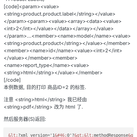
[code]<param><value>
<string>product.product.label</string></value>
</param><param><value><array><data><value>
<int>2</int></value></data></array></value>
</param>...<member><name>model</name><value>
<string>product.product</string></value></member>
<member><name>id</name><value><int>2</int>
</value></member><member>
<name>report_type</name><value>
<string>html</string></value></member>
[/code]
本例数据, 目的打印 商品ID=2 的标签.
注意 <string>html</string> 我已经由
<string>pdf</string> 改为 html 了.
然后服务器(S)返回:
&lt;
?xml version='1
&#46;
0'?
&gt;
&lt;
methodResponse
&gt