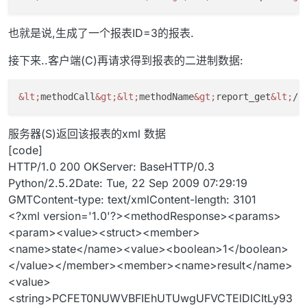
也就是说,生成了一个报表ID=3的报表.
接下来..客户端(C)再请求得到报表的二进制数据:
&lt;
methodCall
&gt;
&lt;
methodName
&gt;
report_get
&lt;
/m
服务器(S)返回该报表的xml 数据
[code]
HTTP/1.0 200 OKServer: BaseHTTP/0.3
Python/2.5.2Date: Tue, 22 Sep 2009 07:29:19
GMTContent-type: text/xmlContent-length: 3101
<?xml version='1.0'?><methodResponse><params>
<param><value><struct><member>
<name>state</name><value><boolean>1</boolean>
</value></member><member><name>result</name>
<value>
<string>PCFET0NUWVBFIEhUTUwgUFVCTElDICItLy93