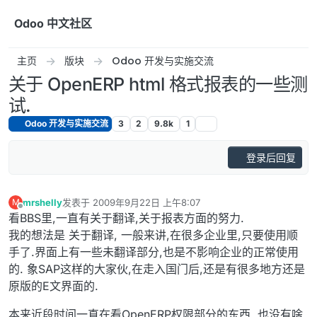
跳转至内容
Odoo 中文社区
主页
版块
Odoo 开发与实施交流
关于 OpenERP html 格式报表的一些测
试.
Odoo 开发与实施交流
3
2
9.8k
1
登录后回复
mrshelly
发表于
2009年9月22日 上午8:07
M
最后由 编辑
离线
看BBS里,一直有关于翻译,关于报表方面的努力.
我的想法是 关于翻译, 一般来讲,在很多企业里,只要使用顺
手了.界面上有一些未翻译部分,也是不影响企业的正常使用
的. 象SAP这样的大家伙,在走入国门后,还是有很多地方还是
原版的E文界面的.
本来近段时间一直在看OpenERP权限部分的东西. 也没有啥