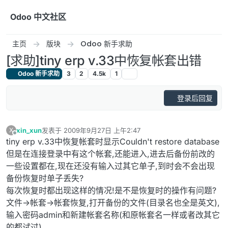
跳转至内容
Odoo 中文社区
主页
版块
Odoo 新手求助
[求助]tiny erp v.33中恢复帐套出错
Odoo 新手求助
3
2
4.5k
1
登录后回复
xin_xun
发表于
2009年9月27日 上午2:47
X
最后由 编辑
离线
tiny erp v.33中恢复帐套时显示Couldn't restore database
但是在连接登录中有这个帐套,还能进入,进去后备份前改的
一些设置都在,现在还没有输入过其它单子,到时会不会出现
备份恢复时单子丢失?
每次恢复时都出现这样的情况!是不是恢复时的操作有问题?
文件->帐套->帐套恢复,打开备份的文件(目录名也全是英文),
输入密码admin和新建帐套名称(和原帐套名一样或者改其它
的都试过)