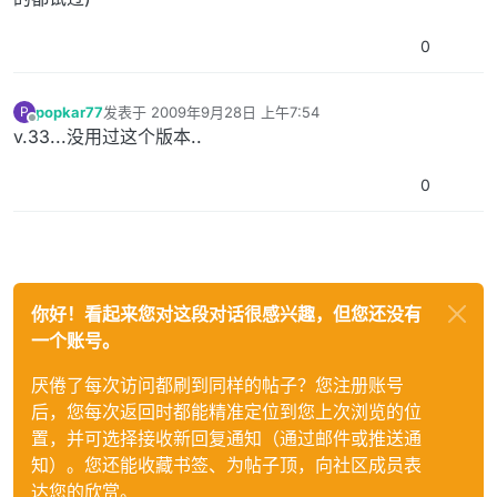
0
popkar77
发表于
2009年9月28日 上午7:54
P
最后由 编辑
离线
v.33...没用过这个版本..
0
你好！看起来您对这段对话很感兴趣，但您还没有
一个账号。
厌倦了每次访问都刷到同样的帖子？您注册账号
后，您每次返回时都能精准定位到您上次浏览的位
置，并可选择接收新回复通知（通过邮件或推送通
知）。您还能收藏书签、为帖子顶，向社区成员表
达您的欣赏。