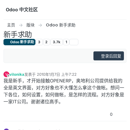
跳转至内容
Odoo 中文社区
主页
版块
Odoo 新手求助
新手求助
Odoo 新手求助
3
2
3.7k
1
登录后回复
vilonika
发表于
2010年1月7日 上午7:22
V
最后由 编辑
离线
我是新手，才开始接触OPENERP，奥地利公司提供给我的
全是英文界面，对方好象也不大懂怎么拿这个做帐。想问一
下各位，如何设置，如何做帐，是怎样的流程。对方好象是
一家IT公司。谢谢诸位高手。
0