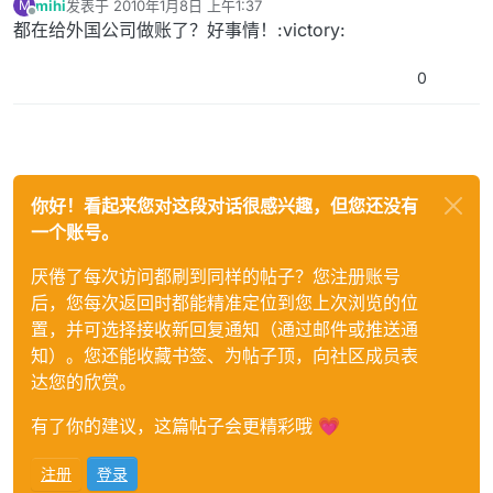
mihi
发表于
2010年1月8日 上午1:37
M
最后由 编辑
离线
都在给外国公司做账了？好事情！:victory:
0
你好！看起来您对这段对话很感兴趣，但您还没有
一个账号。
厌倦了每次访问都刷到同样的帖子？您注册账号
后，您每次返回时都能精准定位到您上次浏览的位
置，并可选择接收新回复通知（通过邮件或推送通
知）。您还能收藏书签、为帖子顶，向社区成员表
达您的欣赏。
有了你的建议，这篇帖子会更精彩哦 💗
注册
登录