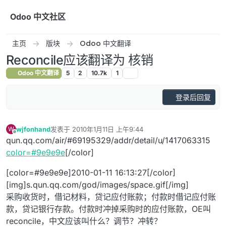
跳转至内容
Odoo 中文社区
主页
版块
Odoo 中文翻译
Reconcile应该翻译为 核销
Odoo 中文翻译
5
2
10.7k
1
登录后回复
wjfonhand
发表于
2010年1月11日 上午9:44
W
最后由 编辑
离线
qun.qq.com/air/#69195329/addr/detail/u/1417063315
color=#9e9e9e
[/color]
[color=#9e9e9e]2010-01-11 16:13:27[/color]
[img]s.qun.qq.com/god/images/space.gif[/img]
采购收货时，借记材料，贷记应付账款；付款时借记应付账
款，贷记银行存款。付款时冲掉采购时的应付账款，OE叫
reconcile，中文应该叫什么？调节？冲转？