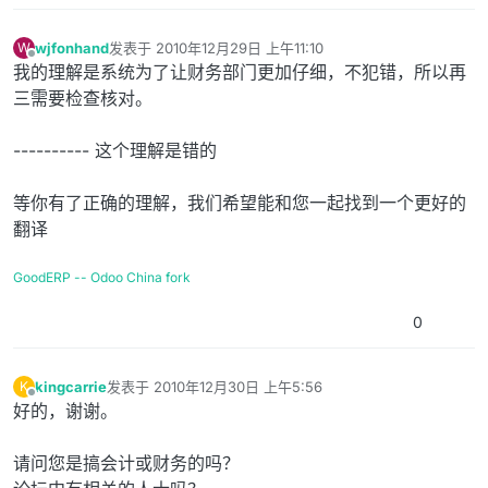
wjfonhand
发表于
2010年12月29日 上午11:10
W
最后由 编辑
离线
我的理解是系统为了让财务部门更加仔细，不犯错，所以再
三需要检查核对。
---------- 这个理解是错的
等你有了正确的理解，我们希望能和您一起找到一个更好的
翻译
GoodERP -- Odoo China fork
0
kingcarrie
发表于
2010年12月30日 上午5:56
K
最后由 编辑
离线
好的，谢谢。
请问您是搞会计或财务的吗？