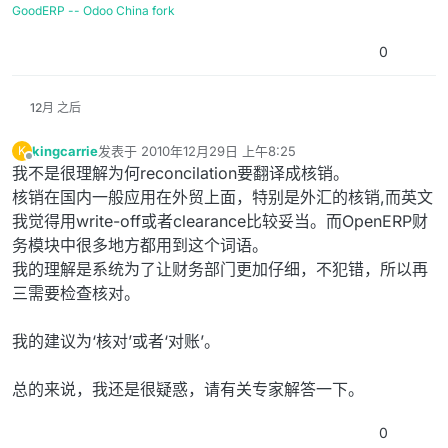
GoodERP -- Odoo China fork
0
12月 之后
kingcarrie
发表于
2010年12月29日 上午8:25
K
最后由 编辑
离线
我不是很理解为何reconcilation要翻译成核销。
核销在国内一般应用在外贸上面，特别是外汇的核销,而英文
我觉得用write-off或者clearance比较妥当。而OpenERP财
务模块中很多地方都用到这个词语。
我的理解是系统为了让财务部门更加仔细，不犯错，所以再
三需要检查核对。
我的建议为‘核对’或者‘对账’。
总的来说，我还是很疑惑，请有关专家解答一下。
0