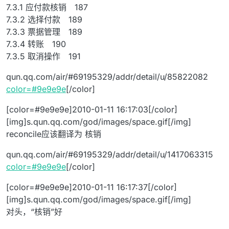
7.3.1 应付款核销 187
7.3.2 选择付款 189
7.3.3 票据管理 189
7.3.4 转账 190
7.3.5 取消操作 191
qun.qq.com/air/#69195329/addr/detail/u/85822082
color=#9e9e9e
[/color]
[color=#9e9e9e]2010-01-11 16:17:03[/color]
[img]s.qun.qq.com/god/images/space.gif[/img]
reconcile应该翻译为 核销
qun.qq.com/air/#69195329/addr/detail/u/1417063315
color=#9e9e9e
[/color]
[color=#9e9e9e]2010-01-11 16:17:37[/color]
[img]s.qun.qq.com/god/images/space.gif[/img]
对头，“核销”好