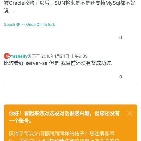
离线
被Oracle收购了以后，SUN将来是不是还支持MySql都不好
说...
GoodERP -- Odoo China fork
0
mrshelly
发表于
2010年1月24日 上午9:39
M
最后由 编辑
离线
比较看好 server-sa 但是 我目前还没有整成功过.
0
你好！看起来您对这段对话很感兴趣，但您还没有
一个账号。
厌倦了每次访问都刷到同样的帖子？您注册账号