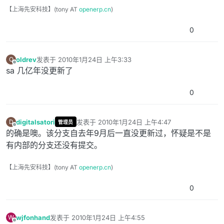
【上海先安科技】(tony AT
openerp.cn
)
0
oldrev
发表于
2010年1月24日 上午3:33
O
最后由 编辑
离线
sa 几亿年没更新了
0
digitalsatori
发表于
2010年1月24日 上午4:47
D
管理员
最后由 编辑
离线
的确是噢。该分支自去年9月后一直没更新过，怀疑是不是
有内部的分支还没有提交。
【上海先安科技】(tony AT
openerp.cn
)
0
wjfonhand
发表于
2010年1月24日 上午4:55
W
最后由 编辑