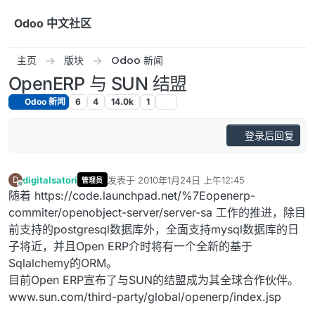
跳转至内容
Odoo 中文社区
主页
版块
Odoo 新闻
OpenERP 与 SUN 结盟
Odoo 新闻
6
4
14.0k
1
登录后回复
digitalsatori
发表于
2010年1月24日 上午12:45
D
管理员
最后由 编辑
离线
随着 https://code.launchpad.net/%7Eopenerp-
commiter/openobject-server/server-sa 工作的推进，除目
前支持的postgresql数据库外，全面支持mysql数据库的日
子将近，并且Open ERP介时将有一个全新的基于
Sqlalchemy的ORM。
目前Open ERP宣布了与SUN的结盟成为其全球合作伙伴。
www.sun.com/third-party/global/openerp/index.jsp