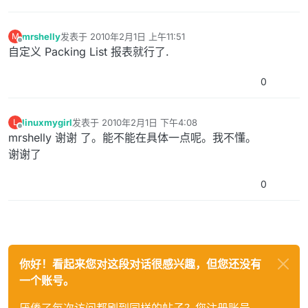
mrshelly
发表于
2010年2月1日 上午11:51
M
最后由 编辑
离线
自定义 Packing List 报表就行了.
0
linuxmygirl
发表于
2010年2月1日 下午4:08
L
最后由 编辑
离线
mrshelly 谢谢 了。能不能在具体一点呢。我不懂。
谢谢了
0
你好！看起来您对这段对话很感兴趣，但您还没有
一个账号。