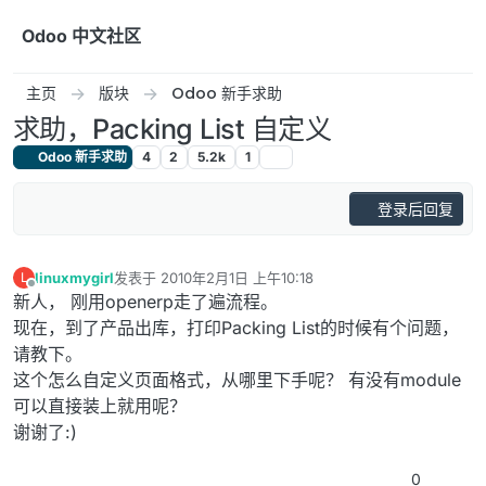
跳转至内容
Odoo 中文社区
主页
版块
Odoo 新手求助
求助，Packing List 自定义
Odoo 新手求助
4
2
5.2k
1
登录后回复
linuxmygirl
发表于
2010年2月1日 上午10:18
L
最后由 编辑
离线
新人， 刚用openerp走了遍流程。
现在，到了产品出库，打印Packing List的时候有个问题，
请教下。
这个怎么自定义页面格式，从哪里下手呢？ 有没有module
可以直接装上就用呢？
谢谢了:)
0