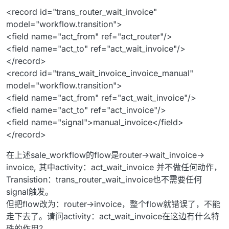
<record id="trans_router_wait_invoice"
model="workflow.transition">
<field name="act_from" ref="act_router"/>
<field name="act_to" ref="act_wait_invoice"/>
</record>
<record id="trans_wait_invoice_invoice_manual"
model="workflow.transition">
<field name="act_from" ref="act_wait_invoice"/>
<field name="act_to" ref="act_invoice"/>
<field name="signal">manual_invoice</field>
</record>
在上述sale_workflow的flow是router->wait_invoice->
invoice, 其中activity：act_wait_invoice 并不做任何动作，
Transistion：trans_router_wait_invoice也不需要任何
signal触发。
但把flow改为：router->invoice，整个flow就错误了，不能
走下去了。请问activity：act_wait_invoice在这边有什么特
殊的作用？