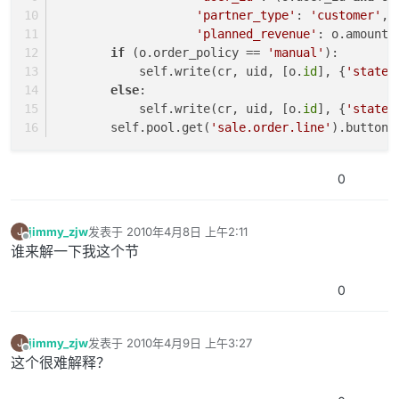
'partner_type'
: 
'customer'
, 
'planned_revenue'
: o.amount_
if
 (o.order_policy == 
'manual'
):
            self.write(cr, uid, [o.
id
], {
'state'
else
:
            self.write(cr, uid, [o.
id
], {
'state'
        self.pool.get(
'sale.order.line'
).button_
0
jimmy_zjw
发表于
2010年4月8日 上午2:11
J
最后由 编辑
离线
谁来解一下我这个节
0
jimmy_zjw
发表于
2010年4月9日 上午3:27
J
最后由 编辑
离线
这个很难解释？