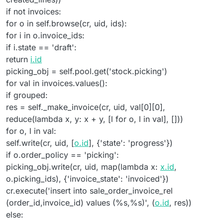
if not invoices:
for o in self.browse(cr, uid, ids):
for i in o.invoice_ids:
if i.state == 'draft':
return
i.id
picking_obj = self.pool.get('stock.picking')
for val in invoices.values():
if grouped:
res = self._make_invoice(cr, uid, val[0][0],
reduce(lambda x, y: x + y, [l for o, l in val], []))
for o, l in val:
self.write(cr, uid, [
o.id
], {'state': 'progress'})
if o.order_policy == 'picking':
picking_obj.write(cr, uid, map(lambda x:
x.id
,
o.picking_ids), {'invoice_state': 'invoiced'})
cr.execute('insert into sale_order_invoice_rel
(order_id,invoice_id) values (%s,%s)', (
o.id
, res))
else: