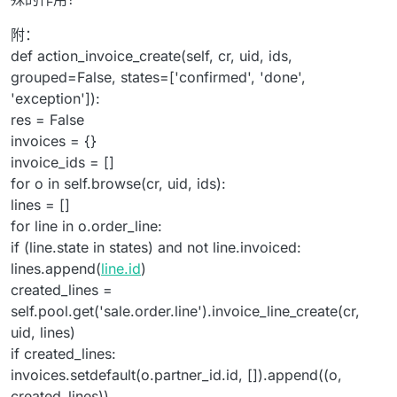
附：
def action_invoice_create(self, cr, uid, ids,
grouped=False, states=['confirmed', 'done',
'exception']):
res = False
invoices = {}
invoice_ids = []
for o in self.browse(cr, uid, ids):
lines = []
for line in o.order_line:
if (line.state in states) and not line.invoiced:
lines.append(
line.id
)
created_lines =
self.pool.get('sale.order.line').invoice_line_create(cr,
uid, lines)
if created_lines:
invoices.setdefault(o.partner_id.id, []).append((o,
created_lines))