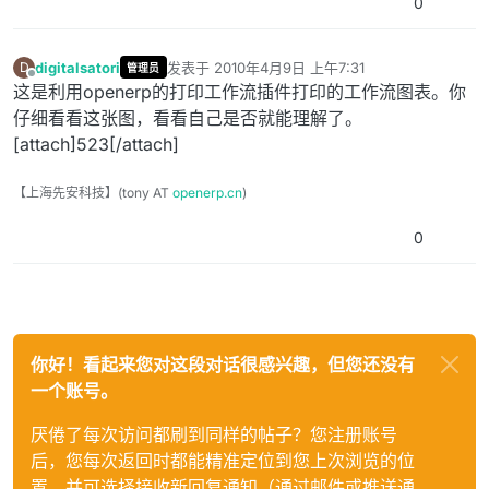
0
digitalsatori
发表于
2010年4月9日 上午7:31
D
管理员
最后由 编辑
离线
这是利用openerp的打印工作流插件打印的工作流图表。你
仔细看看这张图，看看自己是否就能理解了。
[attach]523[/attach]
【上海先安科技】(tony AT
openerp.cn
)
0
你好！看起来您对这段对话很感兴趣，但您还没有
一个账号。
厌倦了每次访问都刷到同样的帖子？您注册账号
后，您每次返回时都能精准定位到您上次浏览的位
置，并可选择接收新回复通知（通过邮件或推送通