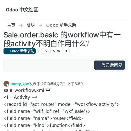
跳转至内容
Odoo 中文社区
主页
版块
Odoo 新手求助
Sale.order.basic 的workflow中有一
段activity不明白作用什么？
Odoo 新手求助
5
2
5.7k
1
登录后回复
jimmy_zjw
发表于
2010年4月7日 上午8:59
J
最后由 编辑
离线
sale_workflow.xml 中
<!-- Activity -->
<record id="act_router" model="workflow.activity">
<field name="wkf_id" ref="wkf_sale"/>
<field name="name">router</field>
<field name="kind">function</field>