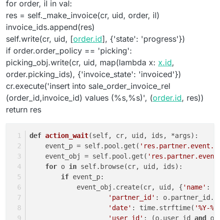
for order, il in val:
res = self._make_invoice(cr, uid, order, il)
invoice_ids.append(res)
self.write(cr, uid, [
order.id
], {'state': 'progress'})
if order.order_policy == 'picking':
picking_obj.write(cr, uid, map(lambda x:
x.id
,
order.picking_ids), {'invoice_state': 'invoiced'})
cr.execute('insert into sale_order_invoice_rel
(order_id,invoice_id) values (%s,%s)', (
order.id
, res))
return res
def
action_wait
(
self, cr, uid, ids, *args
):
    event_p = self.pool.get(
'res.partner.event.t
    event_obj = self.pool.get(
'res.partner.event
for
 o 
in
 self.browse(cr, uid, ids):
if
 event_p:
            event_obj.create(cr, uid, {
'name'
: 
'
'partner_id'
: o.partner_id.
i
'date'
: time.strftime(
'%Y-%m
'user_id'
: (o.user_id 
and
 o.