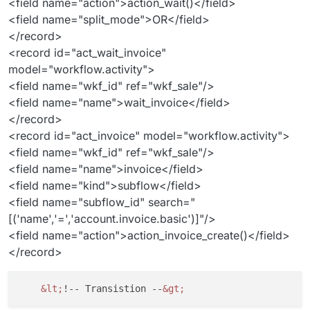
<field name="action">action_wait()</field>
<field name="split_mode">OR</field>
</record>
<record id="act_wait_invoice"
model="workflow.activity">
<field name="wkf_id" ref="wkf_sale"/>
<field name="name">wait_invoice</field>
</record>
<record id="act_invoice" model="workflow.activity">
<field name="wkf_id" ref="wkf_sale"/>
<field name="name">invoice</field>
<field name="kind">subflow</field>
<field name="subflow_id" search="
[('name','=','account.invoice.basic')]"/>
<field name="action">action_invoice_create()</field>
</record>
&lt;
!-- Transistion --
&gt;