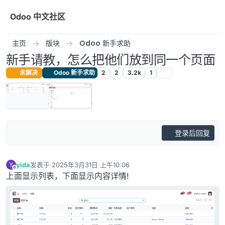
跳转至内容
Odoo 中文社区
主页
版块
Odoo 新手求助
新手请教，怎么把他们放到同一个页面
未解决
Odoo 新手求助
2
2
3.2k
1
登录后回复
yida
发表于
2025年3月31日 上午10:06
Y
最后由 编辑
离线
上面显示列表，下面显示内容详情!