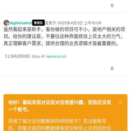
0
digitalsatori
发表于
2025年4月3日 上午10:09
D
管理员
最后由 编辑
离线
虽然看起来是新手，看你做的项目可不小，是地产相关的项
目。给你的建议是，不要往这种界面修改上花太大的力气，
真正理解客户需求，提供合理的业务逻辑才是最重要的。
【上海先安科技】(tony AT
openerp.cn
)
0
你好！看起来您对这段对话很感兴趣，但您还没有
一个账号。
厌倦了每次访问都刷到同样的帖子？您注册账号
后，您每次返回时都能精准定位到您上次浏览的位