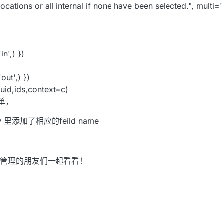
locations or all internal if none have been selected.", multi='
in',) })
out',) })
,uid,ids,context=c)
单，
添加了相应的feild name
管理的朋友们一起看看！