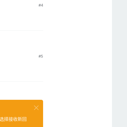
#4
#5
选择接收新回