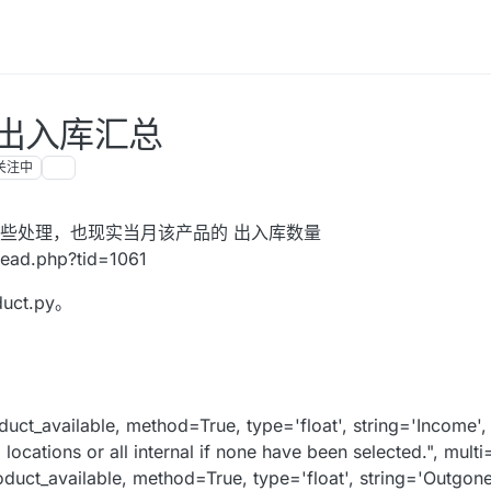
出入库汇总
关注中
些处理，也现实当月该产品的 出入库数量
ead.php?tid=1061
ct.py。
duct_available, method=True, type='float', string='Income',
 locations or all internal if none have been selected.", multi=
oduct_available, method=True, type='float', string='Outgone