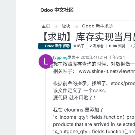
跳转至内容
Odoo 中文社区
主页
版块
Odoo 新手求助
【求助】库存实现当月
Odoo 新手求助
6
帖子
2
发布者
6.0k
浏览
1
lygping
发表于
2010年4月21日 上午3:24
L
最后由 编辑
想在按照库存查询的时候，对数据做一
离线
相关帖子： www.shine-it.net/viewthr
根据前辈的提示，找到了、stock/produ
该文件定义了 一个calss,
源代码 就不用贴了！
我在 cloumns 里添加了
'x_income_qty': fields.function(_pro
products that are arrived in selected
'x_outgone_qty': fields.function(_pr