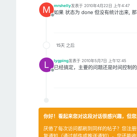
mrshelly
发表于
2010年4月22日 上午4:47
M
最后由 编辑
如果 状态为 done 但没有统计出来, 那
离线
15天 之后
lygping
发表于
2010年5月7日 上午12:45
L
最后由 编辑
已经搞定，主要的问题还是时间控制的
离线
你好！看起来您对这段对话很感兴趣，但您
厌倦了每次访问都刷到同样的帖子？您注册
复通知（通过邮件或推送通知）。您还能收