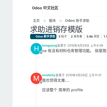
跳转至内容
Odoo 中文社区
主页
版块
Odoo 新手求助
求助进销存模版
Odoo 新手求助
3
帖子
2
发布者
3.6k
浏览
1
hongzong
发表于
2010年4月29日 上午4:49
H
最后由 编辑
oe 有没有材料仓库管理功能。 就
离线
mrshelly
发表于
2010年4月29日 上午11:31
M
最后由 编辑
我也觉得太难....
离线
应该整个 简单的 profile